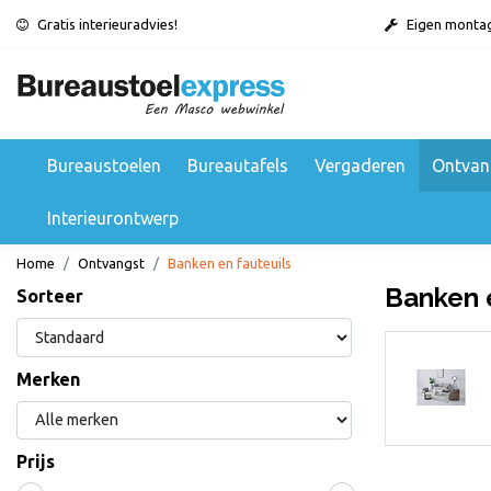
Gratis interieuradvies!
Eigen monta
Bureaustoelen
Bureautafels
Vergaderen
Ontvan
Interieurontwerp
Home
Ontvangst
Banken en fauteuils
Banken e
Sorteer
Banken en fauteuils
Merken
Bekijken
Prijs