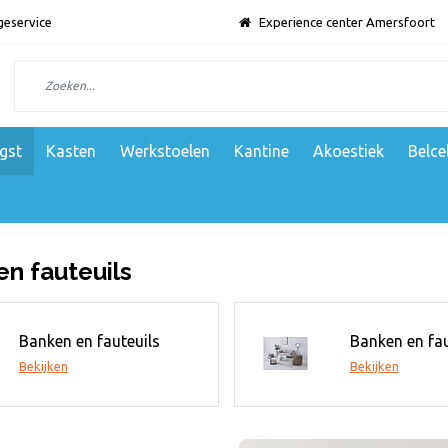
geservice
Experience center Amersfoort
gst
Kasten
Werkstoelen
Kantine
Akoestiek
Belce
n fauteuils
Banken en fauteuils
Banken en fau
Bekijken
Bekijken