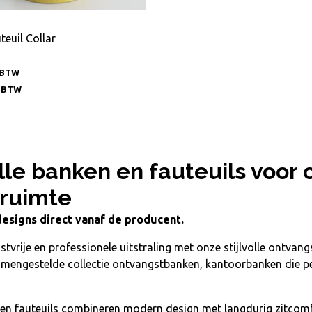
teuil Collar
. BTW
. BTW
olle banken en fauteuils voor
ruimte
designs direct vanaf de producent.
stvrije en professionele uitstraling met onze stijlvolle ontvan
amengestelde collectie
ontvangstbanken, kantoorbanken
die p
en fauteuils
combineren modern design met langdurig zitcomfo