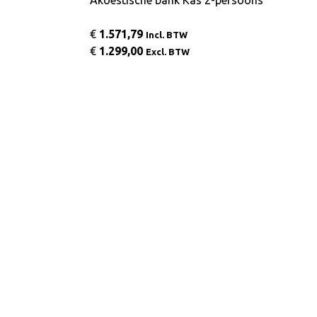
Akoestische bank Kas 2-persoons
€
1.571,79
Incl. BTW
€
1.299,00
Excl. BTW