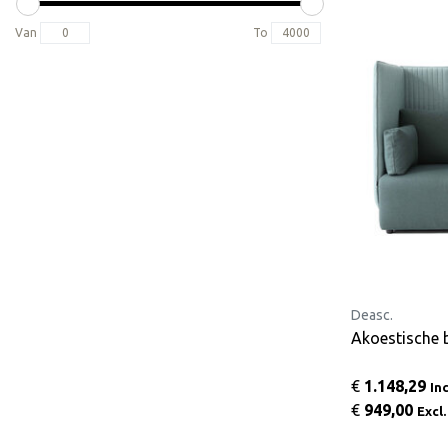
Van
To
Deasc.
€
1.148,29
In
€
949,00
Excl