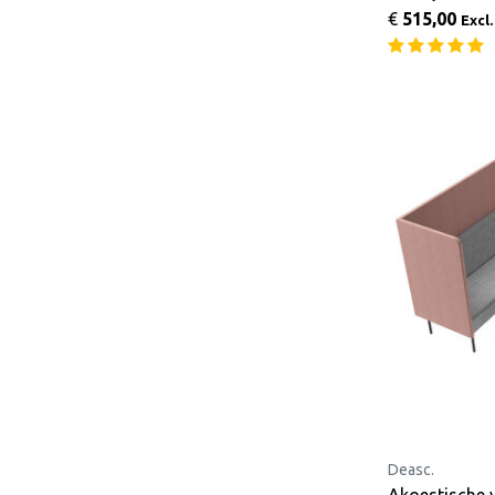
€
515,00
Excl
Deasc.