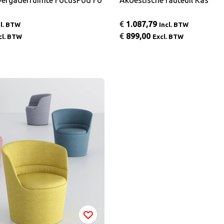
vergaderruimte FocusPod Fo
Akoestische fauteuil Kas
€
1.087,79
cl. BTW
Incl. BTW
€
899,00
cl. BTW
Excl. BTW