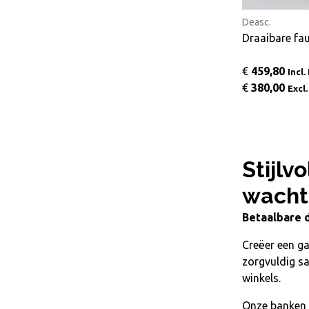
Deasc.
Draaibare fau
€
459,80
Incl
€
380,00
Excl
Stijlv
wacht
Betaalbare 
Creëer een ga
zorgvuldig s
winkels.
Onze
banken 