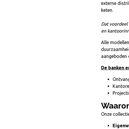
externe distr
keten.
Dat voordeel 
en kantoorinr
Alle modellen
duurzaamheid
aangeboden o
De banken en
Ontvang
Kantore
Projecti
Waarom
Onze collect
Eigenwi