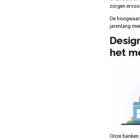
zorgen ervoor
De hoogwaardi
jarenlang mee
Design
het m
Onze banken 