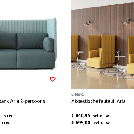
Deasc.
Akoestische bank Aria 2-persoons
Akoestische fauteuil Aria
€
840,95
cl. BTW
Incl. BTW
€
695,00
. BTW
Excl. BTW