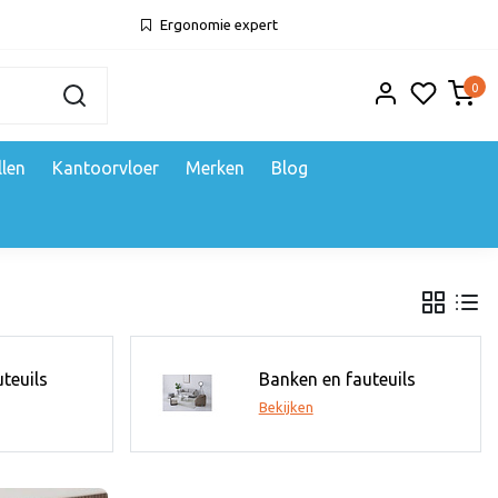
Ergonomie expert
0
llen
Kantoorvloer
Merken
Blog
teuils
Banken en fauteuils
Bekijken