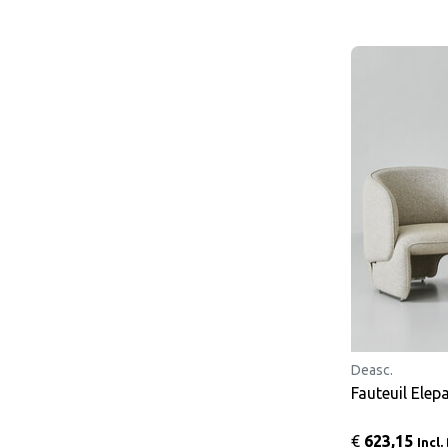
Deasc.
Fauteuil Elep
€
623,15
Incl