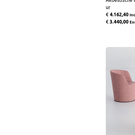
Akoestische 
ur
€
4.162,40
In
€
3.440,00
Ex