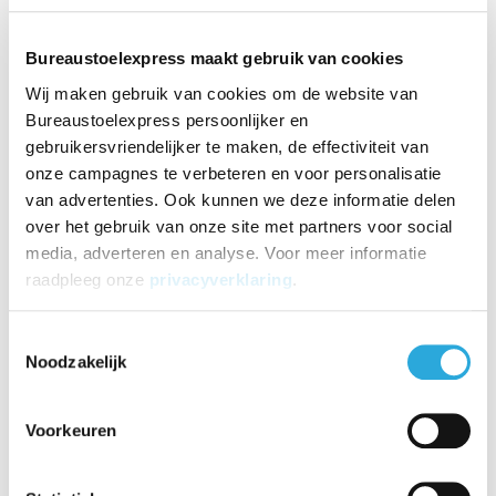
Maandag
08:30 t/m 17:30
Dinsdag
08:30 t/m 17:30
Bureaustoelexpress maakt gebruik van cookies
Woensdag
08:30 t/m 17:30
Wij maken gebruik van cookies om de website van
Donderdag
08:30 t/m 17:30
Bureaustoelexpress persoonlijker en
Vrijdag
08:30 t/m 17:30
gebruikersvriendelijker te maken, de effectiviteit van
Zaterdag
10:00 t/m 16:00
onze campagnes te verbeteren en voor personalisatie
Zondag
Gesloten
van advertenties. Ook kunnen we deze informatie delen
18-7-26
Gesloten
over het gebruik van onze site met partners voor social
25-7-26
Gesloten
media, adverteren en analyse. Voor meer informatie
1-8-26
Gesloten
raadpleeg onze
privacyverklaring
.
Toestemmingsselectie
Noodzakelijk
Voorkeuren