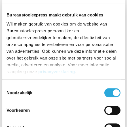
Maandag
08:30 t/m 17:30
Dinsdag
08:30 t/m 17:30
Bureaustoelexpress maakt gebruik van cookies
Woensdag
08:30 t/m 17:30
Wij maken gebruik van cookies om de website van
Donderdag
08:30 t/m 17:30
Bureaustoelexpress persoonlijker en
Vrijdag
08:30 t/m 17:30
gebruikersvriendelijker te maken, de effectiviteit van
Zaterdag
10:00 t/m 16:00
onze campagnes te verbeteren en voor personalisatie
Zondag
Gesloten
van advertenties. Ook kunnen we deze informatie delen
18-7-26
Gesloten
over het gebruik van onze site met partners voor social
25-7-26
Gesloten
media, adverteren en analyse. Voor meer informatie
1-8-26
Gesloten
raadpleeg onze
privacyverklaring
.
Toestemmingsselectie
Noodzakelijk
Voorkeuren