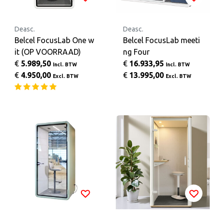
Deasc.
Deasc.
Belcel FocusLab One w
Belcel FocusLab meeti
it (OP VOORRAAD)
ng Four
€
5.989,50
€
16.933,95
Incl. BTW
Incl. BTW
€
4.950,00
€
13.995,00
Excl. BTW
Excl. BTW