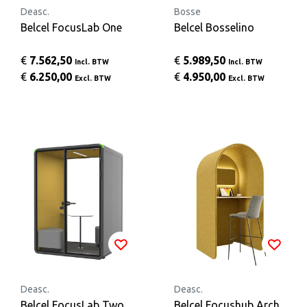
Deasc.
Bosse
Belcel FocusLab One
Belcel Bosselino
€
7.562,50
€
5.989,50
Incl. BTW
Incl. BTW
€
6.250,00
€
4.950,00
Excl. BTW
Excl. BTW
Deasc.
Deasc.
Belcel FocusLab Two
Belcel Focushub Arch