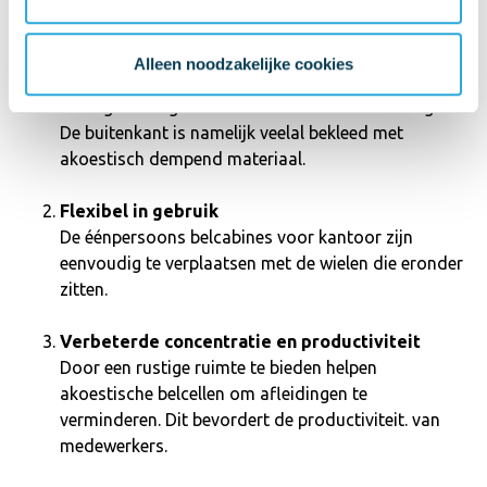
Optimale geluidsreductie
Een gesprek in de belcel is afgeschermd tot
privésfeer. Jij hoort je collega’s niet en je collega’s
Alleen noodzakelijke cookies
horen jou niet. Daarnaast helpt een belcel ook om
het algemene geluidsniveau in kantoor te verlagen.
De buitenkant is namelijk veelal bekleed met
akoestisch dempend materiaal.
Flexibel in gebruik
De éénpersoons belcabines voor kantoor zijn
eenvoudig te verplaatsen met de wielen die eronder
zitten.
Verbeterde concentratie en productiviteit
Door een rustige ruimte te bieden helpen
akoestische belcellen om afleidingen te
verminderen. Dit bevordert de productiviteit. van
medewerkers.