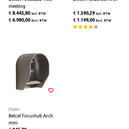
meeting
€
8.445,80
€
1.390,29
Incl. BTW
Incl. BTW
€
6.980,00
€
1.149,00
Excl. BTW
Excl. BTW
Deasc.
Belcel Focushub Arch
mini