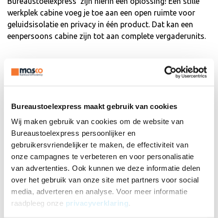
Bureaustoelexpress zijn hierin een oplossing! Een stille
werkplek cabine voeg je toe aan een open ruimte voor
geluidsisolatie en privacy in één product. Dat kan een
eenpersoons cabine zijn tot aan complete vergaderunits.
Wat is een akoestische
belcel?
Bureaustoelexpress maakt gebruik van cookies
In de basis is een akoestische belcel een compacte
Wij maken gebruik van cookies om de website van
afgesloten ruimte die speciaal ontworpen is om geluid te
Bureaustoelexpress persoonlijker en
dempen. In de praktijk is het veel geavanceerder met
gebruikersvriendelijker te maken, de effectiviteit van
moderne technieken voor luchtzuivering, verlichting en
onze campagnes te verbeteren en voor personalisatie
video videoconferentie integraties. Belangrijk is het geluid
van advertenties. Ook kunnen we deze informatie delen
van de omgeving buitenom te filteren wat zorgt voor een
over het gebruik van onze site met partners voor social
stille privé omgeving en een rustige werkplek.
media, adverteren en analyse. Voor meer informatie
raadpleeg onze
privacyverklaring
.
Waarom een belcel voor