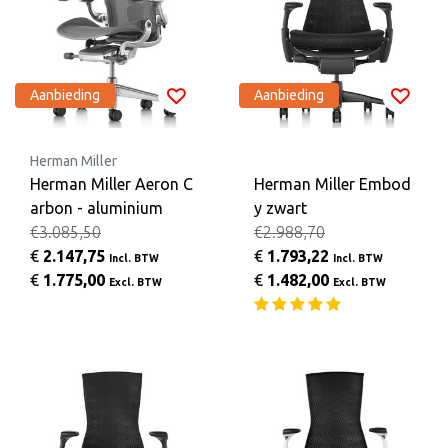
Aanbieding
Aanbieding
Herman Miller
Herman Miller Aeron C
Herman Miller Embod
arbon - aluminium
y zwart
€3.085,50
€2.988,70
€
2.147,75
€
1.793,22
Incl. BTW
Incl. BTW
€
1.775,00
€
1.482,00
Excl. BTW
Excl. BTW