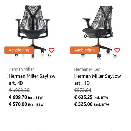
Aanbieding
Aanbieding
Herman Miller
Herman Miller
Herman Miller Sayl zw
Herman Miller Sayl zw
art, 4D
art , 1D
€1.062,38
€972,84
€
689,70
€
635,25
Incl. BTW
Incl. BTW
€
570,00
€
525,00
Excl. BTW
Excl. BTW