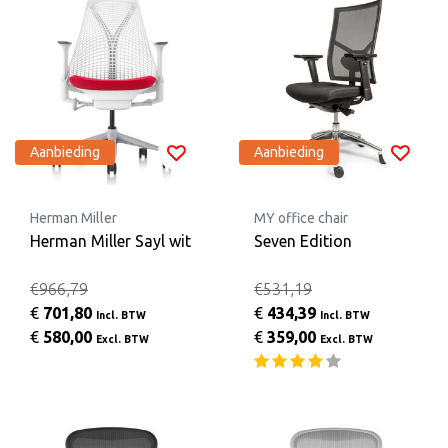
Aanbieding
Aanbieding
Herman Miller
MY office chair
Herman Miller Sayl wit
Seven Edition
€966,79
€531,19
€
701,80
€
434,39
Incl. BTW
Incl. BTW
€
580,00
€
359,00
Excl. BTW
Excl. BTW