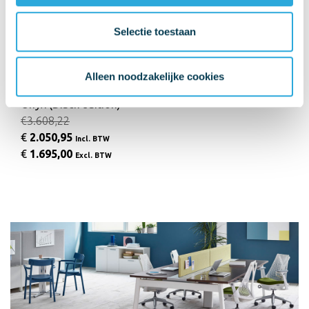
Aanbieding
Selectie toestaan
Herman Miller
Alleen noodzakelijke cookies
Herman Miller Aeron
Onyx (Black edition)
€3.608,22
€
2.050,95
Incl. BTW
€
1.695,00
Excl. BTW