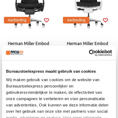
Aanbieding
Aanbieding
Herman Miller Embod
Herman Miller Embod
y zwart - aluminium
y zwart - wit
€3.073,40
€3.152,05
€
1.996,50
€
2.050,95
Incl. BTW
Incl. BTW
€
1.650,00
€
1.695,00
Excl. BTW
Excl. BTW
Bureaustoelexpress maakt gebruik van cookies
Wij maken gebruik van cookies om de website van
Bureaustoelexpress persoonlijker en
gebruikersvriendelijker te maken, de effectiviteit van
onze campagnes te verbeteren en voor personalisatie
van advertenties. Ook kunnen we deze informatie delen
over het gebruik van onze site met partners voor social
media, adverteren en analyse. Voor meer informatie