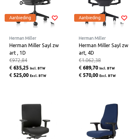
Aanbieding
Aanbieding
Herman Miller
Herman Miller
Herman Miller Sayl zw
Herman Miller Sayl zw
art , 1D
art, 4D
€972,84
€1.062,38
€
635,25
€
689,70
Incl. BTW
Incl. BTW
€
525,00
€
570,00
Excl. BTW
Excl. BTW