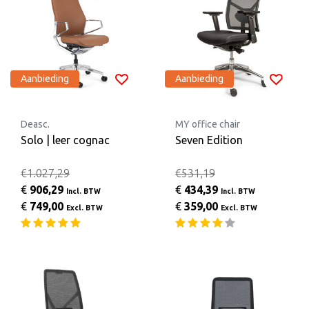
Aanbieding
Aanbieding
Deasc.
MY office chair
Solo | leer cognac
Seven Edition
€1.027,29
€531,19
€
906,29
€
434,39
Incl. BTW
Incl. BTW
€
749,00
€
359,00
Excl. BTW
Excl. BTW