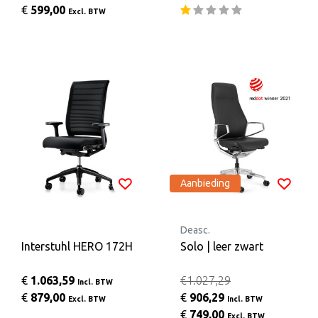
€
599,00
Excl. BTW
Aanbieding
Deasc.
Interstuhl HERO 172H
Solo | leer zwart
€
1.063,59
€1.027,29
Incl. BTW
€
879,00
€
906,29
Excl. BTW
Incl. BTW
€
749,00
Excl. BTW