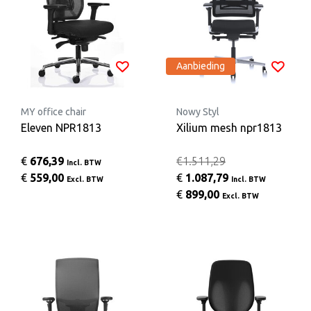
Aanbieding
MY office chair
Nowy Styl
Eleven NPR1813
Xilium mesh npr1813
€
676,39
€1.511,29
Incl. BTW
€
559,00
€
1.087,79
Excl. BTW
Incl. BTW
€
899,00
Excl. BTW