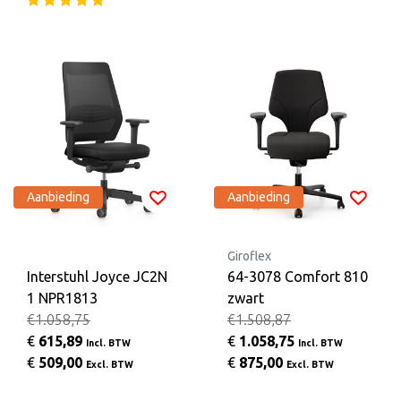
Aanbieding
Aanbieding
Giroflex
Interstuhl Joyce JC2N
64-3078 Comfort 810
1 NPR1813
zwart
€1.058,75
€1.508,87
€
615,89
€
1.058,75
Incl. BTW
Incl. BTW
€
509,00
€
875,00
Excl. BTW
Excl. BTW