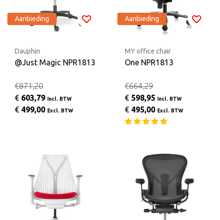
Aanbieding
Aanbieding
Dauphin
MY office chair
@Just Magic NPR1813
One NPR1813
€871,20
€664,29
€
603,79
€
598,95
Incl. BTW
Incl. BTW
€
499,00
€
495,00
Excl. BTW
Excl. BTW