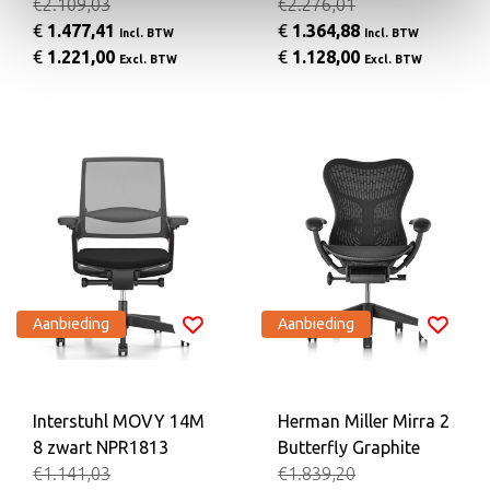
€2.109,03
€2.276,01
€
1.477,41
€
1.364,88
Incl. BTW
Incl. BTW
€
1.221,00
€
1.128,00
Excl. BTW
Excl. BTW
Aanbieding
Aanbieding
Interstuhl MOVY 14M
Herman Miller Mirra 2
8 zwart NPR1813
Butterfly Graphite
€1.141,03
€1.839,20