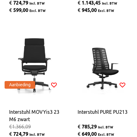
€
724,79
€
1.143,45
Incl. BTW
Incl. BTW
€
599,00
€
945,00
Excl. BTW
Excl. BTW
Aanbieding
Interstuhl MOVYis3 23
Interstuhl PURE PU213
M6 zwart
€1.366,09
€
785,29
Incl. BTW
€
724,79
€
649,00
Incl. BTW
Excl. BTW