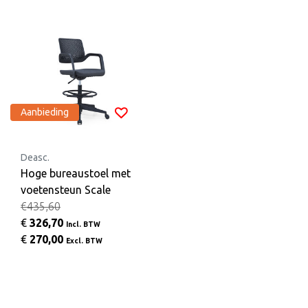
Aanbieding
Deasc.
Hoge bureaustoel met
voetensteun Scale
€435,60
€
326,70
Incl. BTW
€
270,00
Excl. BTW