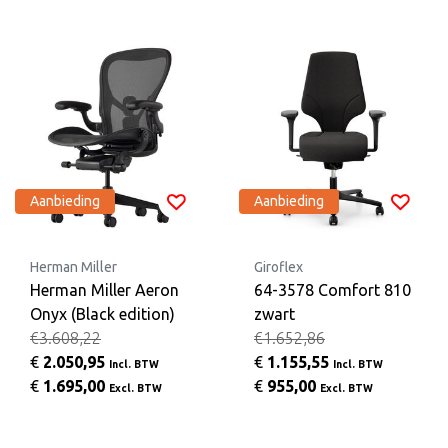
Aanbieding
Aanbieding
Herman Miller
Giroflex
Herman Miller Aeron
64-3578 Comfort 810
Onyx (Black edition)
zwart
€3.608,22
€1.652,86
€
2.050,95
€
1.155,55
Incl. BTW
Incl. BTW
€
1.695,00
€
955,00
Excl. BTW
Excl. BTW