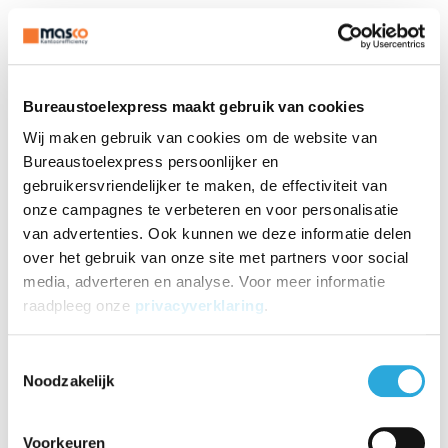
y zwart - wit
Graphite
€3.152,05
€1.706,10
€
2.050,95
€
1.082,95
Incl. BTW
Incl. BTW
€
1.695,00
€
895,00
Excl. BTW
Excl. BTW
Bureaustoelexpress maakt gebruik van cookies
Wij maken gebruik van cookies om de website van
Bureaustoelexpress persoonlijker en
gebruikersvriendelijker te maken, de effectiviteit van
onze campagnes te verbeteren en voor personalisatie
van advertenties. Ook kunnen we deze informatie delen
over het gebruik van onze site met partners voor social
media, adverteren en analyse. Voor meer informatie
raadpleeg onze
privacyverklaring
.
Aanbieding
Aanbieding
Toestemmingsselectie
Noodzakelijk
Herman Miller
Herman Miller Aeron G
Herman Miller Mirra 2
Voorkeuren
raphite - aluminium
Graphite - aluminium