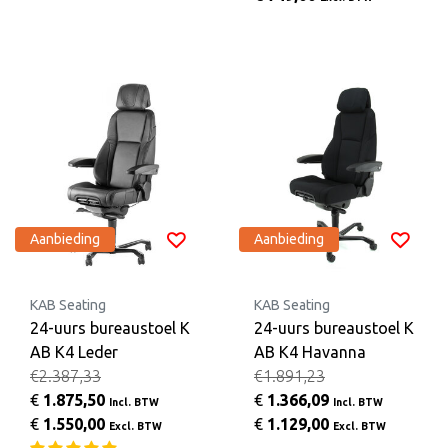
Aanbieding
Aanbieding
KAB Seating
KAB Seating
24-uurs bureaustoel K
24-uurs bureaustoel K
AB K4 Leder
AB K4 Havanna
€2.387,33
€1.891,23
€
1.875,50
€
1.366,09
Incl. BTW
Incl. BTW
€
1.550,00
€
1.129,00
Excl. BTW
Excl. BTW