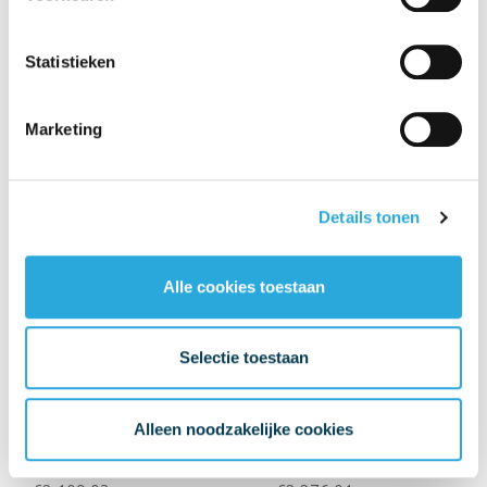
€2.918,52
€2.029,17
€
1.887,60
€
1.421,75
Incl. BTW
Incl. BTW
Statistieken
€
1.560,00
€
1.175,00
Excl. BTW
Excl. BTW
Marketing
Details tonen
Alle cookies toestaan
Aanbieding
Aanbieding
Selectie toestaan
Alleen noodzakelijke cookies
Herman Miller Mirra 2
Herman Miller Mirra 2
Graphite - white
studio white