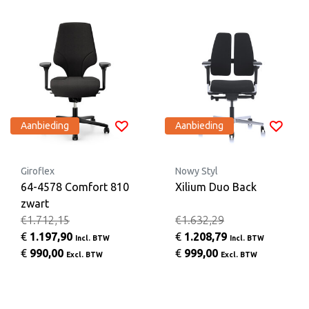
Aanbieding
Aanbieding
Giroflex
Nowy Styl
64-4578 Comfort 810
Xilium Duo Back
zwart
€1.712,15
€1.632,29
€
1.197,90
€
1.208,79
Incl. BTW
Incl. BTW
€
990,00
€
999,00
Excl. BTW
Excl. BTW