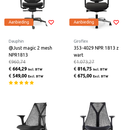
Aanbieding
Aanbieding
Dauphin
Giroflex
@Just magic 2 mesh
353-4029 NPR 1813 z
NPR1813
wart
€960,74
€1.073,27
€
664,29
€
816,75
Incl. BTW
Incl. BTW
€
549,00
€
675,00
Excl. BTW
Excl. BTW