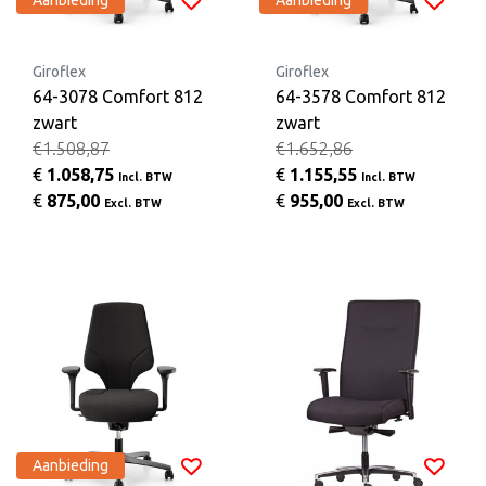
Aanbieding
Aanbieding
Giroflex
Giroflex
64-3078 Comfort 812
64-3578 Comfort 812
zwart
zwart
€1.508,87
€1.652,86
€
1.058,75
€
1.155,55
Incl. BTW
Incl. BTW
€
875,00
€
955,00
Excl. BTW
Excl. BTW
Aanbieding