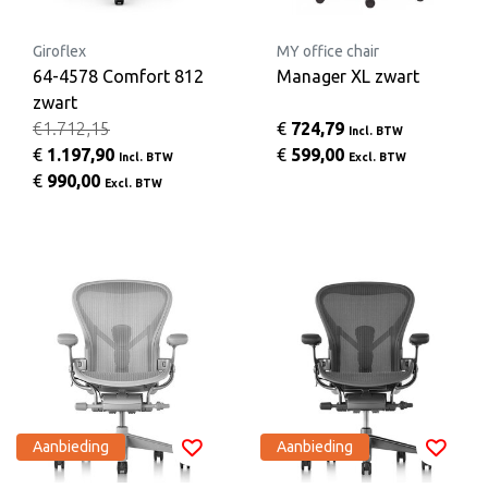
Giroflex
MY office chair
64-4578 Comfort 812
Manager XL zwart
zwart
€1.712,15
€
724,79
Incl. BTW
€
1.197,90
€
599,00
Incl. BTW
Excl. BTW
€
990,00
Excl. BTW
Aanbieding
Aanbieding