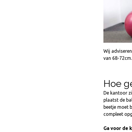
Wij advisere
van 68-72cm.
Hoe ge
De kantoor z
plaatst de ba
beetje moet b
compleet opg
Ga voor de k