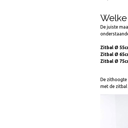
Welke 
De juiste maa
onderstaande 
Zitbal Ø 55
Zitbal Ø 65
Zitbal Ø 75
De zithoogte 
met de zitbal