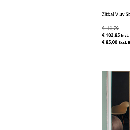
Zitbal Vluv S
€119,79
€
102,85
Incl
€
85,00
Excl.