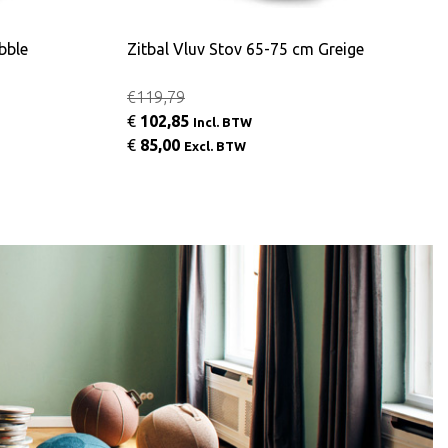
bble
Zitbal Vluv Stov 65-75 cm Greige
€119,79
€
102,85
Incl. BTW
€
85,00
Excl. BTW