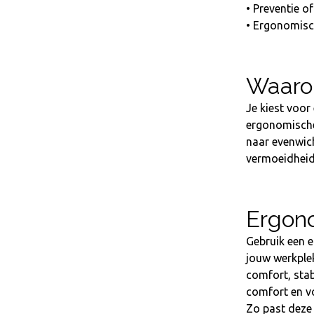
• Preventie o
• Ergonomisc
Waarom
Je kiest voor
ergonomische 
naar evenwich
vermoeidheid 
Ergono
Gebruik een e
jouw werkplek
comfort, stab
comfort en voo
Zo past deze 