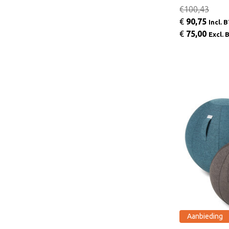
€100,43
€
90,75
Incl. 
€
75,00
Excl.
Aanbieding