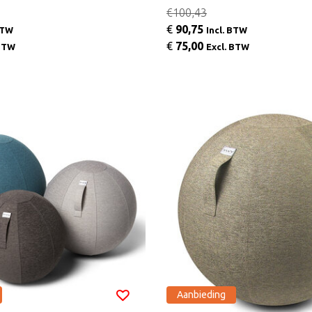
€100,43
€
90,75
BTW
Incl. BTW
€
75,00
 BTW
Excl. BTW
Aanbieding