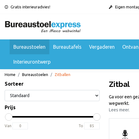
Gratis interieuradvies!
Eigen monta
Bureaustoelen
Bureautafels
Vergaderen
Ontvan
Interieurontwerp
Home
Bureaustoelen
Zitballen
Zitbal
Sorteer
Ga voor een gez
wegwerkt.
Prijs
Lees meer.
Van
To
Bureaufiets
Bekijken