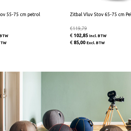
tov 55-75 cm petrol
Zitbal Vluv Stov 65-75 cm Pe
€119,79
€
102,85
. BTW
Incl. BTW
€
85,00
 BTW
Excl. BTW