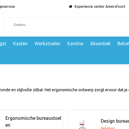
geservice
Experience center Amersfoort
gst
Kasten
Werkstoelen
Kantine
Akoestiek
Belce
onde en stijlvolle zitbal. Het ergonomische ontwerp zorgt ervoor dat je e
Ergonomische bureaustoel
Design burea
en
Bekijken