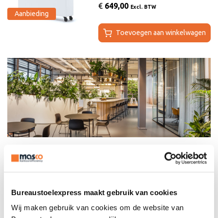
€
649,00
Excl. BTW
Aanbieding
Toevoegen aan winkelwagen
Groene plantenbak
verrijdbaar
Groene plantenbakken op kantoor zijn een hot item. En
Bureaustoelexpress maakt gebruik van cookies
dat weten wij ook! Daarom hebben wij nu verrijdbare
Wij maken gebruik van cookies om de website van
plantenbakken voor kantoor in het assortiment. Uniek is