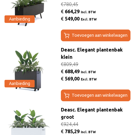
€780,45
€
664,29
Incl. BTW
€
549,00
Aanbieding
Excl. BTW
Toevoegen aan winkelwagen
Deasc. Elegant plantenbak
klein
€809,49
€
688,49
Incl. BTW
€
569,00
Excl. BTW
Aanbieding
Toevoegen aan winkelwagen
Deasc. Elegant plantenbak
groot
€924,44
€
785,29
Incl. BTW