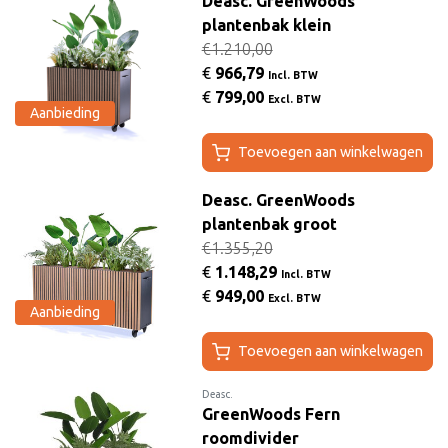
Deasc. GreenWoods
plantenbak klein
€1.210,00
€
966,79
Incl. BTW
€
799,00
Excl. BTW
Aanbieding
Toevoegen aan winkelwagen
Deasc. GreenWoods
plantenbak groot
€1.355,20
€
1.148,29
Incl. BTW
€
949,00
Excl. BTW
Aanbieding
Toevoegen aan winkelwagen
Deasc.
GreenWoods Fern
roomdivider