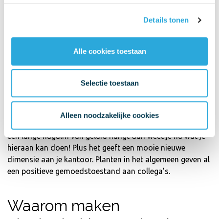
lampen. Zonder heel gek te doen heb je dan een nieuwe
plek voor overleggen en om te relaxen.
Details tonen
Waarom akoestische
Alle cookies toestaan
plantenbakken kopen voor
kantoor?
Selectie toestaan
Onze akoestische plantenbakken hebben als doel de
akoestiek te verbeteren van een ruimte. Als je in een
Alleen noodzakelijke cookies
ruimte bent geweest waarbij het heel gehorig is of er is
een lange nagalm van geluid hangt dan weet je nu wat je
hieraan kan doen! Plus het geeft een mooie nieuwe
dimensie aan je kantoor. Planten in het algemeen geven al
een positieve gemoedstoestand aan collega’s.
Waarom maken