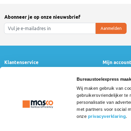
Abonneer je op onze nieuwsbrief
Aanmelden
Klantenservice
Mijn accoun
Contact
Inloggen
360° Showroom Tour
Mijn bestelling
Bureaustoelexpress maak
Over ons
Mijn verlanglijs
Wij maken gebruik van coo
Algemene voorwaarden
Vergelijk produ
Linkpartners
gebruikersvriendelijker te
Betaalmethoden
personalisatie van adverte
Privacy Statement
met partners voor social 
Retourneren & Garantie
onze
privacyverklaring
.
Verzenden & Afhalen