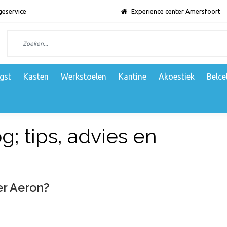
geservice
Experience center Amersfoort
gst
Kasten
Werkstoelen
Kantine
Akoestiek
Belce
; tips, advies en
er Aeron?