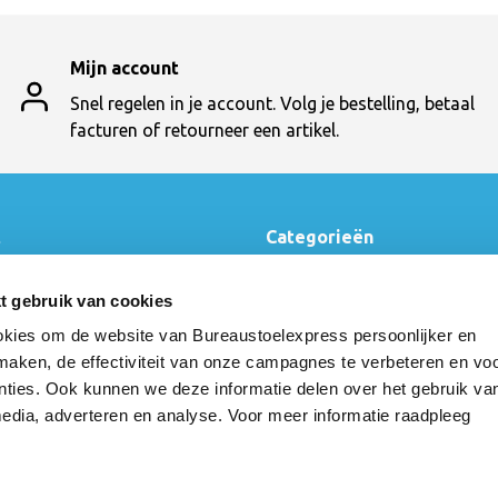
Mijn account
Snel regelen in je account. Volg je bestelling, betaal
facturen of retourneer een artikel.
t
Categorieën
Bureaustoelen
en
Bureautafels
t gebruik van cookies
t
Vergaderen
kies om de website van Bureaustoelexpress persoonlijker en
cten
Ontvangst
Kasten
 maken, de effectiviteit van onze campagnes te verbeteren en vo
Werkstoelen
nties. Ook kunnen we deze informatie delen over het gebruik va
Kantine
media, adverteren en analyse. Voor meer informatie raadpleeg
Akoestiek