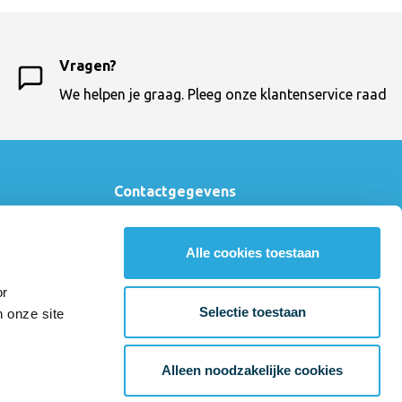
Vragen?
We helpen je graag. Pleeg onze klantenservice raad
Contactgegevens
Bureaustoelexpress
033 - 460 64 10
Alle cookies toestaan
klantenservice@bureaustoelexpress.nl
Amsterdamseweg 23
or
3812 RN Amersfoort
Selectie toestaan
n onze site
BTW-number: NL804037589.B01
Alleen noodzakelijke cookies