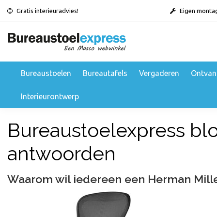
Gratis interieuradvies!
Eigen monta
Bureaustoelen
Bureautafels
Vergaderen
Ontvan
Interieurontwerp
Bureaustoelexpress blog
antwoorden
Waarom wil iedereen een Herman Mill