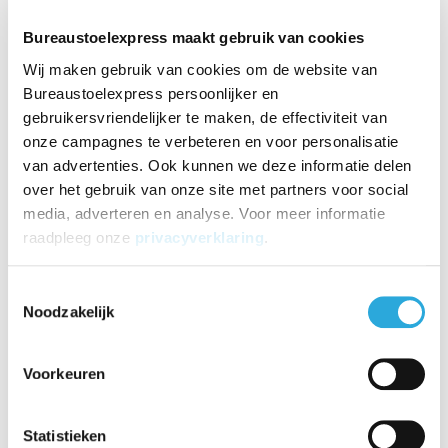
Adjustme
Adjustme
Zit-sta bureau InMotio
Zit-sta bureau InMotio
Bureaustoelexpress maakt gebruik van cookies
n | aluminium frame
n | wit frame
Wij maken gebruik van cookies om de website van
€906,29
€906,29
Bureaustoelexpress persoonlijker en
€
664,29
€
664,29
Incl. BTW
Incl. BTW
gebruikersvriendelijker te maken, de effectiviteit van
€
549,00
€
549,00
Excl. BTW
Excl. BTW
onze campagnes te verbeteren en voor personalisatie
van advertenties. Ook kunnen we deze informatie delen
over het gebruik van onze site met partners voor social
media, adverteren en analyse. Voor meer informatie
raadpleeg onze
privacyverklaring
.
Toestemmingsselectie
Noodzakelijk
Aanbieding
Voorkeuren
Adjustme
Statistieken