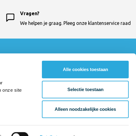
Vragen?
We helpen je graag. Pleeg onze klantenservice raad
Contactgegevens
Bureaustoelexpress
Alle cookies toestaan
033 - 460 64 10
klantenservice@bureaustoelexpress.nl
or
Amsterdamseweg 23
Selectie toestaan
n onze site
3812 RN Amersfoort
BTW-number: NL804037589.B01
Alleen noodzakelijke cookies