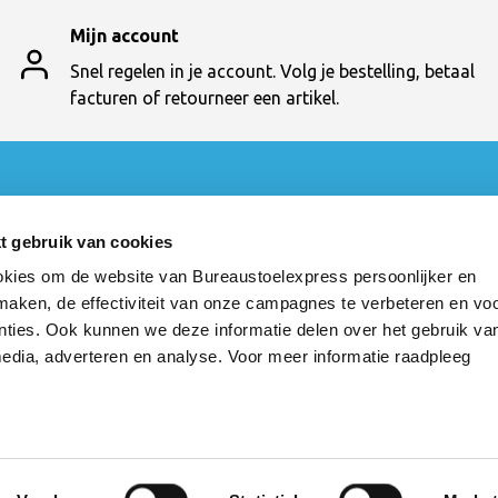
Mijn account
Snel regelen in je account. Volg je bestelling, betaal
facturen of retourneer een artikel.
t
Categorieën
Bureaustoelen
t gebruik van cookies
en
Bureautafels
kies om de website van Bureaustoelexpress persoonlijker en
t
Vergaderen
 maken, de effectiviteit van onze campagnes te verbeteren en vo
cten
Ontvangst
Kasten
nties. Ook kunnen we deze informatie delen over het gebruik va
Werkstoelen
media, adverteren en analyse. Voor meer informatie raadpleeg
Kantine
Akoestiek