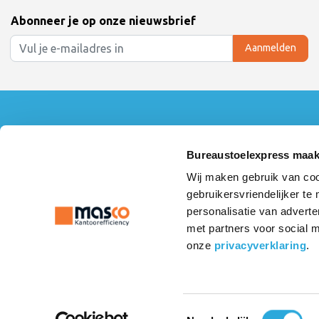
Abonneer je op onze nieuwsbrief
Aanmelden
Klantenservice
Mijn accoun
Contact
Inloggen
Bureaustoelexpress maak
360° Showroom Tour
Mijn bestelling
Wij maken gebruik van coo
Over ons
Mijn verlanglijs
gebruikersvriendelijker te
Algemene voorwaarden
Vergelijk produ
Linkpartners
personalisatie van adverte
Betaalmethoden
met partners voor social 
Privacy Statement
onze
privacyverklaring
.
Retourneren & Garantie
Verzenden & Afhalen
Toestemmingsselectie
© Copyright 2026 - Bureaustoelexpress | Realisatie
InStijl Media