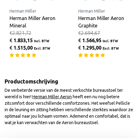
Herman Miller
Herman Miller
Herman Miller Aeron
Herman Miller Aeron
Mineral
Graphite
€2.821,72
€2.694,67
€
1.833,15
€
1.566,95
Incl. BTW
Incl. BTW
€
1.515,00
€
1.295,00
Excl. BTW
Excl. BTW
Productomschrijving
De verbeterde versie van de meest verkochte bureaustoel ter
wereld is hier!
Herman Miller Aeron
heeft een nu nog betere
zitcomfort door verschillende comfortzones. Het weefsel Pellicle
in de leuning en zitting hebben verschillende sterktes waardoor ze
optimaal naar jou lichaam vormen. Ademend en comfortabel, dat is
wat je kan verwachten van de Aeron bureaustoel.