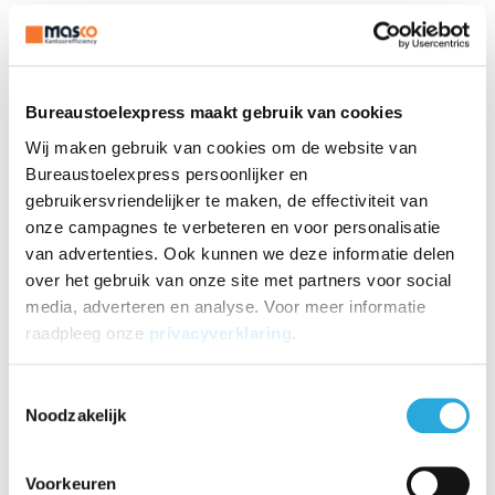
Herman Miller Aeron kopen?
Dit is waarom
✔
Design icoon
Bureaustoelexpress maakt gebruik van cookies
✔
Lichaam blijft koel door netstoffering
✔
Comfortabele zit
Wij maken gebruik van cookies om de website van
Bureaustoelexpress persoonlijker en
Onze specialist over deze bureaustoel
gebruikersvriendelijker te maken, de effectiviteit van
Met meer dan 30 jaar ervaring is een ding zeker, wij hebben heel
onze campagnes te verbeteren en voor personalisatie
veel bureaustoelen gezien, getest en vergeleken. Hieronder de
van advertenties. Ook kunnen we deze informatie delen
mening van onze specialist.
over het gebruik van onze site met partners voor social
media, adverteren en analyse. Voor meer informatie
raadpleeg onze
privacyverklaring
.
Design
10
design klassieker
Comfort
8
gegarandeerd perfecte zitcomfort
Toestemmingsselectie
Gebruik
7
de Aeron kan uitleg nodig hebben
Noodzakelijk
Kwaliteit
9
12 jaar fabrieksgarantie
Voorkeuren