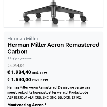
Herman Miller
Herman Miller Aeron Remastered
Carbon
Schrijf je eigen review
€3.054,04
€
1.984,40
Incl. BTW
€
1.640,00
Excl. BTW
Herman Miller Aeron Remastered: De nieuwe versie van
meest verkochte bureaustoel ter wereld! Productcode
AER1B33DW. ALP. CRB. SNC. SNC. BB. DCR. 23102.
Maatvoering Aeron *