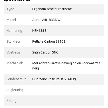
Type
Ergonomische bureaustoel
Model
Aeron AIR1B33DW
Normering
NEN1335
Stofkleur
Pellicle Carbon 23102
Voetkruis
Satin Carbon SNC
Mechaniek
Met achterwaartse beweging en voorwaartse
neig
Lendensteun
Duo zone PostureFit SL (ALP)
Rugleuning
Zitting