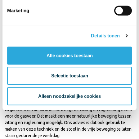
Zwitserse kwaliteit:
ben je opzoek naar een bureaustoel voor het
leven? Dan heb je die gevonden in de Giroflex 64. De levensduur is
Marketing
zo enorm lang dat klanten van ons na 20 jaar terugkomen voor
alleen een nieuwe zitting en rugleuning. Dan is er veelal slijtage
aan de stoffering of de stofkleur is door huidvetten en zonlicht
aangetast. Verder verkeerd de bureaustoel nog in topstaat.
Details tonen
LET OP! De Comfort uitvoering:
de optie Comfort verwijst naar
een extra schuimlaag over het koudschuim heen. Daarmee krijg je
Alle cookies toestaan
een zit en rugleuning die veel aangenamer zit dan de standaard
uitvoering. Niet te hard maar ook zeker niet te zacht. Een optie die
om die rede in onze voorraad bureaustoelen zit.
Selectie toestaan
OragnicMove mechaniek:
normaal beweegt een mechaniek en
daarmee de rugleuning achter de gasveer. Omdat het
Alleen noodzakelijke cookies
beweegmoment dermate ver naar achteren ligt kan de beweging
tussen zitting en rugleuning onnatuurlijk aanvoelen. Met
OrganicMove van Giroflex beweegt de zitting en rugleuning deels
voor de gasveer. Dat maakt een meer natuurlijke beweging tussen
zitting en rugleuning mogelijk. Ons advies is dat ook gebruik te
maken van deze techniek en de stoel in de vrije beweging te laten
staan gedurende je werkdag.