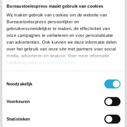
het lichaam afgestemd
Bureaustoelexpress maakt gebruik van cookies
Wij maken gebruik van cookies om de website van
Giroflex is er van overtuigd dat een bureaustoel passend moet zijn
Bureaustoelexpress persoonlijker en
op de persoon. Dit zonder overdreven groot verstelbereik in zitting
en rugleuning. Om die rede zijn er drie afmetingen gemaakt:
gebruikersvriendelijker te maken, de effectiviteit van
onze campagnes te verbeteren en voor personalisatie
Small
| 64-3078 | als u kleiner dan 1,65m lang bent
van advertenties. Ook kunnen we deze informatie delen
Middle
|
64-3578
|
als u 1,65 -1,75m lang bent
over het gebruik van onze site met partners voor social
Large
| 64-4578 | is geschikt vanaf 1,75m
media, adverteren en analyse. Voor meer informatie
raadpleeg onze
privacyverklaring
.
Waarom kiezen voor
Toestemmingsselectie
bureaustoel Giroflex 64-
Noodzakelijk
3578?
Voorkeuren
Met meer dan 30 jaar ervaring is een ding zeker. Wij hebben heel
veel bureaustoelen gezien, getest en vergeleken. Hieronder de
mening van onze specialist over bureaustoel Giroflex 64.
Statistieken