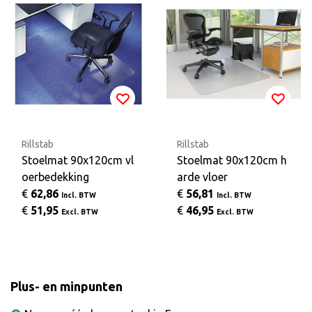
Rillstab
Rillstab
Stoelmat 90x120cm vl
Stoelmat 90x120cm h
oerbedekking
arde vloer
€
62,86
€
56,81
Incl. BTW
Incl. BTW
€
51,95
€
46,95
Excl. BTW
Excl. BTW
Plus- en minpunten