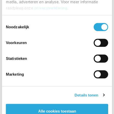
media, adverteren en analyse. Voor meer informatie
raadpleeg onze
privacyverklaring
.
Toestemmingsselectie
Noodzakelijk
Aanbieding
Voorkeuren
Statistieken
Herman Miller Embod
y zwart - wit
€3.152,05
Marketing
€
2.050,95
Incl. BTW
€
1.695,00
Excl. BTW
Details tonen
Alle cookies toestaan