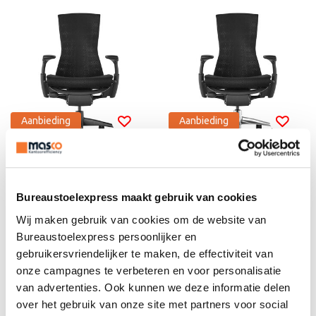
Aanbieding
Aanbieding
Herman Miller Embod
Herman Miller Embod
Bureaustoelexpress maakt gebruik van cookies
y zwart
y zwart - aluminium
€2.988,70
€3.073,40
Wij maken gebruik van cookies om de website van
€
1.793,22
€
1.996,50
Bureaustoelexpress persoonlijker en
Incl. BTW
Incl. BTW
€
1.482,00
€
1.650,00
gebruikersvriendelijker te maken, de effectiviteit van
Excl. BTW
Excl. BTW
onze campagnes te verbeteren en voor personalisatie
van advertenties. Ook kunnen we deze informatie delen
over het gebruik van onze site met partners voor social