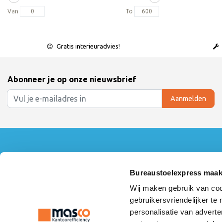
Van
To
Gratis interieuradvies!
Abonneer je op onze nieuwsbrief
Aanmelden
Klantenservice
Mijn accoun
Contact
Inloggen
Bureaustoelexpress maak
360° Showroom Tour
Mijn bestelling
Wij maken gebruik van coo
Over ons
Mijn verlanglijs
gebruikersvriendelijker te
Algemene voorwaarden
Vergelijk produ
Linkpartners
personalisatie van adverte