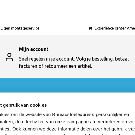
Eigen montageservice
Experience center Ame
Mijn account
Snel regelen in je account. Volg je bestelling, betaal
facturen of retourneer een artikel.
t
Categorieën
Bureaustoelen
t gebruik van cookies
en
Bureautafels
kies om de website van Bureaustoelexpress persoonlijker en
t
Vergaderen
 maken, de effectiviteit van onze campagnes te verbeteren en vo
cten
Ontvangst
Kasten
nties. Ook kunnen we deze informatie delen over het gebruik va