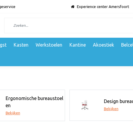
geservice
Experience center Amersfoort
gst
Kasten
Werkstoelen
Kantine
Akoestiek
Belce
Ergonomische bureaustoel
Design burea
en
Bekijken
Bekijken