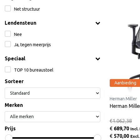
Net structuur
Lendensteun
Nee
Ja, tegen meerprijs
Speciaal
TOP 10 bureaustoel
Sorteer
Aanbieding
Herman Miller
Merken
Herman Miller
€1.062,38
€
689,70
Prijs
Incl
€
570,00
Excl