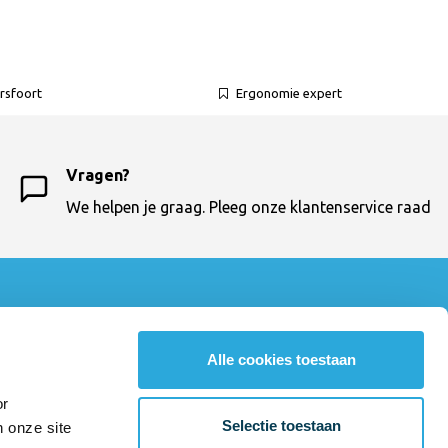
rsfoort
Ergonomie expert
Vragen?
We helpen je graag. Pleeg onze klantenservice raad
Contactgegevens
Bureaustoelexpress
Alle cookies toestaan
033 - 460 64 10
klantenservice@bureaustoelexpress.nl
or
Amsterdamseweg 23
Selectie toestaan
n onze site
3812 RN Amersfoort