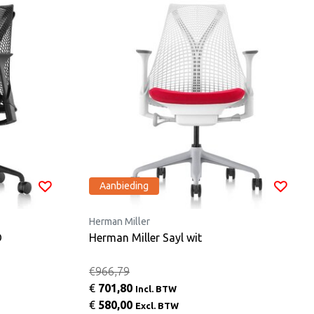
Aanbieding
Herman Miller
D
Herman Miller Sayl wit
€966,79
€
701,80
Incl. BTW
€
580,00
Excl. BTW