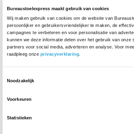
in beweging. Toch gek, dacht ik bij mezelf, dat het op
Bureaustoelexpress maakt gebruik van cookies
kantoor het tegenovergestelde is. Ik maak daar lange
dagen, en eigenlijk breng ik daar de meeste uren van mijn
Wij maken gebruik van cookies om de website van Bureaust
week door. Ik begon naar alternatieven te zoeken en heb
persoonlijker en gebruikersvriendelijker te maken, de effectiv
het ‘echt’ stilzitten achter me gelaten. Vergaderen doen
campagnes te verbeteren en voor personalisatie van adverte
we nu meestal staand en op kantoor probeer ik staand
kunnen we deze informatie delen over het gebruik van onze 
werken af te wisselen met zittend werken. Voor dit laatste
partners voor social media, adverteren en analyse. Voor mee
gebruik ik de Spindl One en dit bevalt me uitstekend.”
raadpleeg onze
privacyverklaring
.
Spindl One
Toestemmingsselectie
gebruikershandleiding
Noodzakelijk
Benieuwd naar alle technieken en functies van de Spindl
One? Kijkt u dan onderstaande video:
Voorkeuren
Statistieken