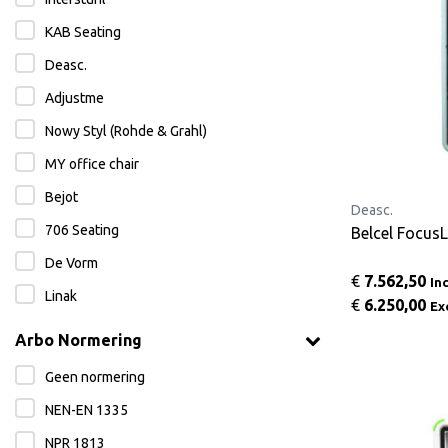
KAB Seating
Deasc.
Adjustme
Nowy Styl (Rohde & Grahl)
MY office chair
Bejot
Deasc.
706 Seating
Belcel Focus
De Vorm
€
7.562,50
In
Linak
€
6.250,00
Ex
Arbo Normering
Geen normering
NEN-EN 1335
NPR 1813