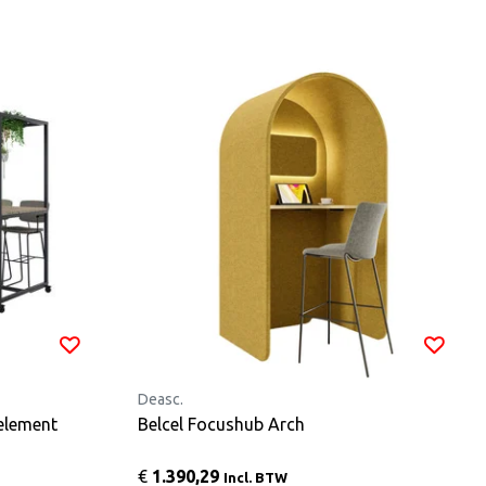
Deasc.
element
Belcel Focushub Arch
€
1.390,29
Incl. BTW