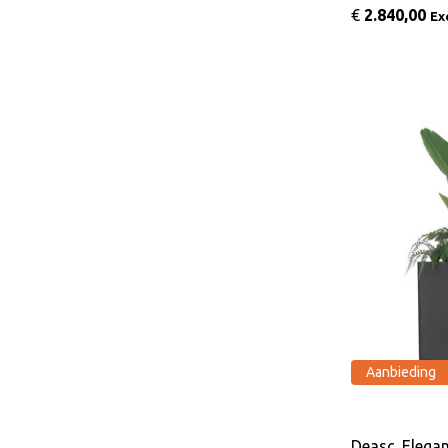
€
2.840,00
Ex
Aanbieding
Deasc. Elegan