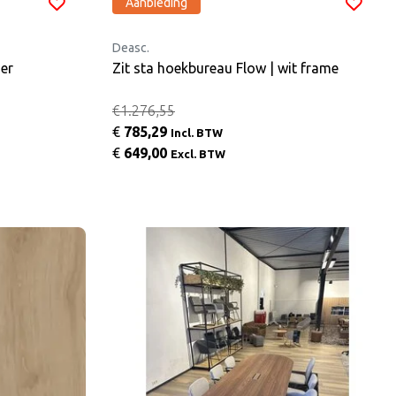
Aanbieding
Deasc.
er
Zit sta hoekbureau Flow | wit frame
€1.276,55
€
785,29
Incl. BTW
€
649,00
Excl. BTW