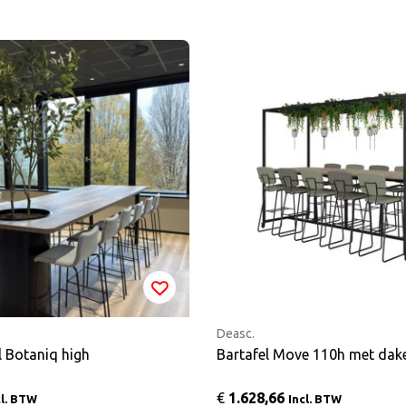
Deasc.
l Botaniq high
Bartafel Move 110h met dak
€
1.628,66
cl. BTW
Incl. BTW