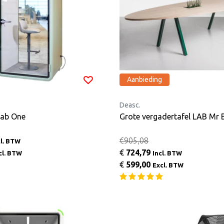
Aanbieding
Deasc.
Lab One
Grote vergadertafel LAB Mr 
€905,08
cl. BTW
€
724,79
cl. BTW
Incl. BTW
€
599,00
Excl. BTW