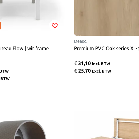
Deasc.
ureau Flow | wit frame
Premium PVC Oa
€
31,10
Incl. BTW
€
25,70
. BTW
Excl. BTW
. BTW