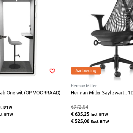
Aanbieding
Herman Miller
sLab One wit (OP VOORRAAD)
Herman Miller Sayl zwart , 1
€972,84
cl. BTW
€
635,25
cl. BTW
Incl. BTW
€
525,00
Excl. BTW