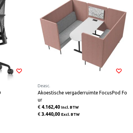
Deasc.
D
Akoestische vergaderruimte FocusPod Fo
ur
€
4.162,40
Incl. BTW
€
3.440,00
Excl. BTW