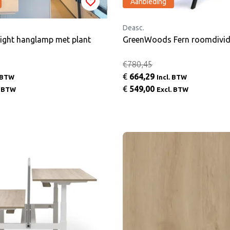
Aanbieding
Deasc.
light hanglamp met plant
GreenWoods Fern roomdivid
€780,45
€
664,29
. BTW
Incl. BTW
€
549,00
. BTW
Excl. BTW