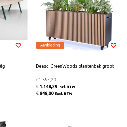
Aanbieding
Big
Deasc. GreenWoods plantenbak groot
€1.355,20
€
1.148,29
Incl. BTW
€
949,00
Excl. BTW