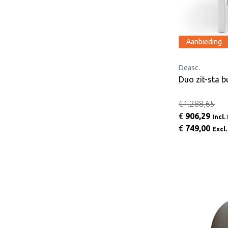
Aanbieding
Deasc.
Duo zit-sta b
€1.288,65
€
906,29
Incl
€
749,00
Excl