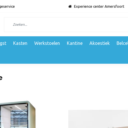
geservice
Experience center Amersfoort
gst
Kasten
Werkstoelen
Kantine
Akoestiek
Belce
e