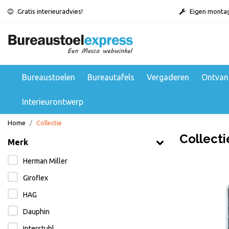
Gratis interieuradvies!
Eigen monta
Bureaustoelen
Bureautafels
Vergaderen
Ontvan
Interieurontwerp
Home
Collectie
Collecti
Merk
Herman Miller
Giroflex
HAG
Dauphin
Interstuhl