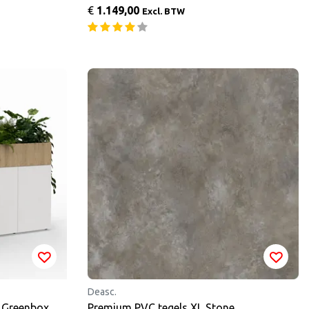
€
1.149,00
Excl. BTW
Deasc.
 Greenbox
Premium PVC tegels XL Stone