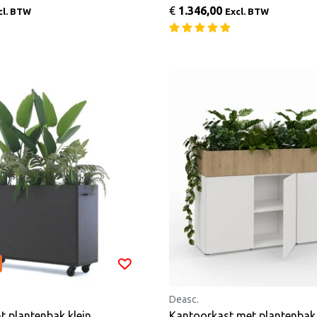
€
1.346,00
cl. BTW
Excl. BTW
Deasc.
t plantenbak klein
Kantoorkast met plantenbak