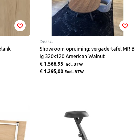
Deasc.
k series XL-plank
Showroom opruiming: vergadertafel MR B
ig 320x120 American Walnut
€
1.566,95
Incl. BTW
€
1.295,00
Excl. BTW