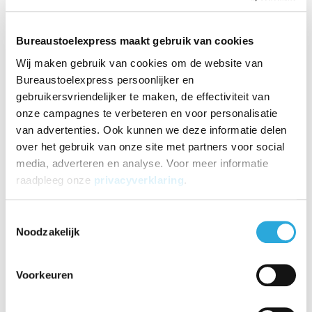
CPU-houder die met de volgende maten verstelbaars is:
Breedte instelbaar 60-190mm - hoogte instelbaar 200-
460mm.
Bureaustoelexpress maakt gebruik van cookies
Wij maken gebruik van cookies om de website van
Op voorraad
4-7 werkdagen
Bureaustoelexpress persoonlijker en
gebruikersvriendelijker te maken, de effectiviteit van
-
+
Aantal
onze campagnes te verbeteren en voor personalisatie
van advertenties. Ook kunnen we deze informatie delen
Toevoegen aan winkelwagen
over het gebruik van onze site met partners voor social
media, adverteren en analyse. Voor meer informatie
Aan verlanglijst toevoegen
raadpleeg onze
privacyverklaring
.
Toestemmingsselectie
Product uitproberen?
Bezoek onze showroom!
Noodzakelijk
Meer informatie?
Neem contact op over dit product
Voorkeuren
Toevoegen aan vergelijking