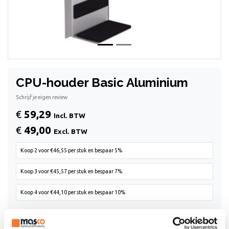
CPU-houder Basic Aluminium
Schrijf je eigen review
€
59,29
Incl. BTW
€
49,00
Excl. BTW
Koop 2 voor €46,55 per stuk en bespaar 5%
Koop 3 voor €45,57 per stuk en bespaar 7%
Koop 4 voor €44,10 per stuk en bespaar 10%
ONE SIZE FITS ALL, zo is CPU-houder Basic het best te
omschrijven. Praktisch elke computerbehuizing past in deze