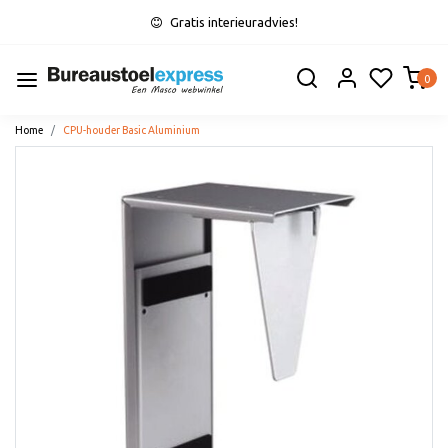
Gratis interieuradvies!
0
Home
CPU-houder Basic Aluminium
Vorige
Volge