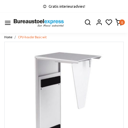
Gratis interieuradvies!
0
Home
CPU-houder Basic wit
Vorige
Volge