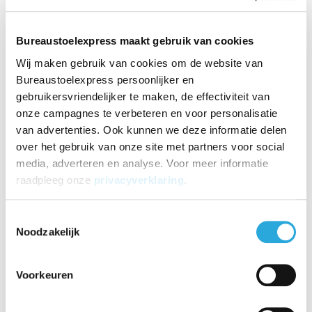
CPU-houder die met de volgende maten verstelbaars is:
Breedte instelbaar 60-190mm - hoogte instelbaar 200-
460mm.
Bureaustoelexpress maakt gebruik van cookies
Wij maken gebruik van cookies om de website van
Op voorraad
4-7 werkdagen
Bureaustoelexpress persoonlijker en
gebruikersvriendelijker te maken, de effectiviteit van
-
+
Aantal
onze campagnes te verbeteren en voor personalisatie
van advertenties. Ook kunnen we deze informatie delen
Toevoegen aan winkelwagen
over het gebruik van onze site met partners voor social
media, adverteren en analyse. Voor meer informatie
Aan verlanglijst toevoegen
raadpleeg onze
privacyverklaring
.
Toestemmingsselectie
Product uitproberen?
Bezoek onze showroom!
Noodzakelijk
Meer informatie?
Neem contact op over dit product
Voorkeuren
Toevoegen aan vergelijking