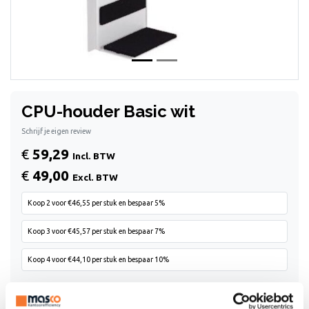
CPU-houder Basic wit
Schrijf je eigen review
€
59,29
Incl. BTW
€
49,00
Excl. BTW
Koop 2 voor €46,55 per stuk en bespaar 5%
Koop 3 voor €45,57 per stuk en bespaar 7%
Koop 4 voor €44,10 per stuk en bespaar 10%
ONE SIZE FITS ALL, zo is CPU-houder Basic het best te
omschrijven. Praktisch elke computerbehuizing past in deze