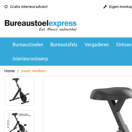
Gratis interieuradvies!
Eigen monta
Bureaustoelen
Bureautafels
Vergaderen
Ontvan
Interieurontwerp
Home
zwart medium