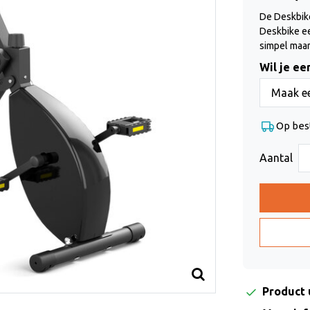
De Deskbike
Deskbike ee
simpel maar
Wil je ee
Maak ee
Op bes
Aantal
Product 