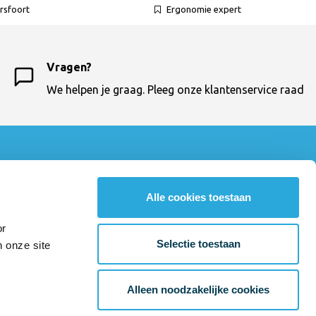
rsfoort
Ergonomie expert
Vragen?
We helpen je graag. Pleeg onze klantenservice raad
Contactgegevens
Bureaustoelexpress
Alle cookies toestaan
033 - 460 64 10
klantenservice@bureaustoelexpress.nl
or
Amsterdamseweg 23
Selectie toestaan
n onze site
3812 RN Amersfoort
BTW-number: NL804037589.B01
Alleen noodzakelijke cookies