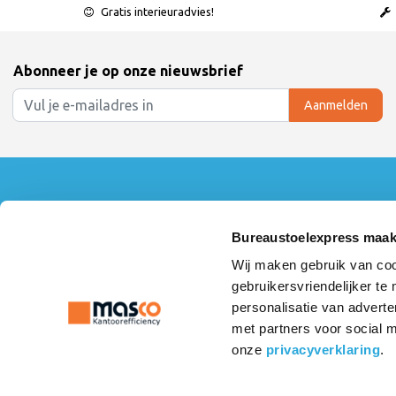
Gratis interieuradvies!
Abonneer je op onze nieuwsbrief
Aanmelden
Klantenservice
Mijn accoun
Contact
Inloggen
Bureaustoelexpress maak
360° Showroom Tour
Mijn bestelling
Wij maken gebruik van coo
Over ons
Mijn verlanglijs
gebruikersvriendelijker te
Algemene voorwaarden
Vergelijk produ
Linkpartners
personalisatie van adverte
Betaalmethoden
met partners voor social 
Privacy Statement
onze
privacyverklaring
.
Retourneren & Garantie
Verzenden & Afhalen