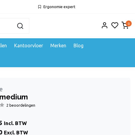
Ergonomie expert
0
llen
Kantoorvloer
Merken
Blog
e
 medium
2 beoordelingen
5
Incl. BTW
0
Excl. BTW