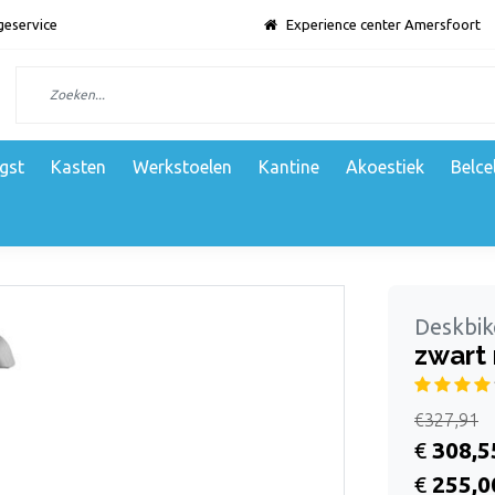
geservice
Experience center Amersfoort
gst
Kasten
Werkstoelen
Kantine
Akoestiek
Belce
Deskbik
zwart
€327,91
€
308,5
€
255,0