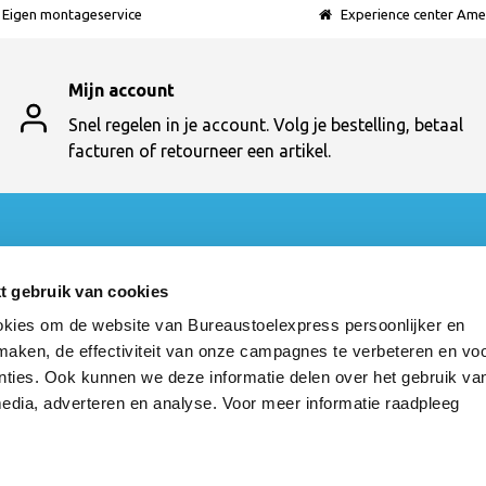
Eigen montageservice
Experience center Ame
Mijn account
Snel regelen in je account. Volg je bestelling, betaal
facturen of retourneer een artikel.
t
Categorieën
Bureaustoelen
t gebruik van cookies
en
Bureautafels
kies om de website van Bureaustoelexpress persoonlijker en
t
Vergaderen
 maken, de effectiviteit van onze campagnes te verbeteren en vo
cten
Ontvangst
Kasten
nties. Ook kunnen we deze informatie delen over het gebruik va
Werkstoelen
media, adverteren en analyse. Voor meer informatie raadpleeg
Kantine
Akoestiek