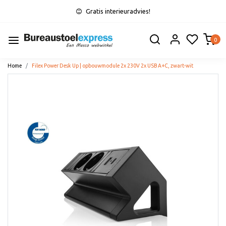
Gratis interieuradvies!
0
Home
Filex Power Desk Up | opbouwmodule 2x 230V 2x USB A+C, zwart-wit
Vorige
Volge