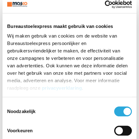
Toevoegen aan vergelijking
Maak je werkplek compleet
Bureaustoelexpress maakt gebruik van cookies
Wij maken gebruik van cookies om de website van
Bureaustoelexpress persoonlijker en
gebruikersvriendelijker te maken, de effectiviteit van
onze campagnes te verbeteren en voor personalisatie
van advertenties. Ook kunnen we deze informatie delen
over het gebruik van onze site met partners voor social
media, adverteren en analyse. Voor meer informatie
raadpleeg onze
privacyverklaring
.
Filex Power Desk Up |
Filex Power Desk Up |
Toestemmingsselectie
Noodzakelijk
2x 230V, zwart-wit
opbouwmodule 2x 23
€
47,19
0V 2x USB Charge, zw
€
83,49
Incl. BTW
Incl. BTW
€
39,00
art-wit
€
69,00
Excl. BTW
Excl. BTW
Voorkeuren