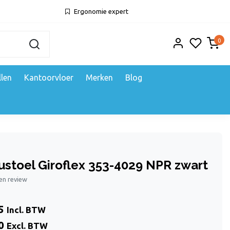
Ergonomie expert
0
llen
Kantoorvloer
Merken
Blog
ustoel Giroflex 353-4029 NPR zwart
gen review
5
Incl. BTW
0
Excl. BTW