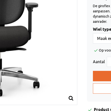
De giroflex
aanpassen. 
dynamisch z
aanrader.
Wiel type
Maak ee
Op voo
Aantal
Product 