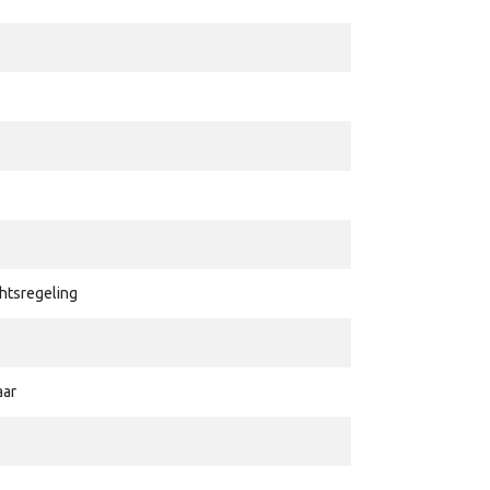
htsregeling
aar