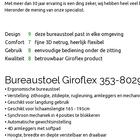
Met meer dan 30 jaar ervaring is een ding zeker, wij hebben heel vee
wes
Kensington
Hieronder de mening van onze specialist.
ensteun Fellowes Standaard
Voetensteun Solemasage
24
€
59,29
Incl. BTW
Incl. BTW
Design
9
deze bureaustoel past in elke omgeving
95
€
49,00
Excl. BTW
Excl. BTW
Comfort
7
fijne 3D netrug, heerlijk flexibel
Gebruik
8
eenvoudige bediening onder de zitting
Kwaliteit
8
betrouwbaar Giroflex product
Bureaustoel Giroflex 353-80
• Ergonomische bureaustoel
• Verstelling: zithoogte, zitdiepte, rugleuning, armleggers en mechan
• Geschikt voor langdurig gebruik
• Geschikt voor lichaamslengte 165 - 195cm
• Synchroon mechaniek in 4 posities te blokkeren
• Automatische gewichtsinstelling
• 4D armleggers met softpad
• Hoogte, breedte en diepte verstelbaar en draaibaar