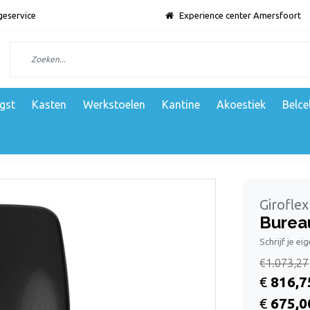
geservice
Experience center Amersfoort
gst
Kasten
Werkstoelen
Kantine
Akoestiek
Belce
Giroflex
Burea
Schrijf je ei
€1.073,27
€
816,7
€
675,0