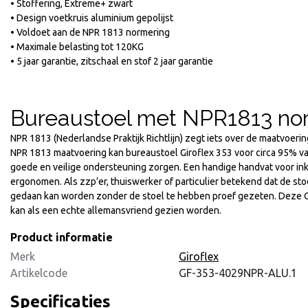
• Stoffering, Extreme+ zwart
• Design voetkruis aluminium gepolijst
• Voldoet aan de NPR 1813 normering
• Maximale belasting tot 120KG
• 5 jaar garantie, zitschaal en stof 2 jaar garantie
Bureaustoel met NPR1813 no
NPR 1813 (Nederlandse Praktijk Richtlijn) zegt iets over de maatvoeri
NPR 1813 maatvoering kan bureaustoel Giroflex 353 voor circa 95% 
goede en veilige ondersteuning zorgen. Een handige handvat voor inko
ergonomen. Als zzp’er, thuiswerker of particulier betekend dat de st
gedaan kan worden zonder de stoel te hebben proef gezeten. Deze Gi
kan als een echte allemansvriend gezien worden.
Product informatie
Merk
Giroflex
Artikelcode
GF-353-4029NPR-ALU.1
Specificaties