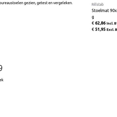
l bureaustoelen gezien, getest en vergeleken.
Score
Rillstab
Voetensteun Score 952
Stoelmat 90x
g
€
205,64
€
62,86
Incl. BTW
Incl. 
€
169,95
€
51,95
Excl. BTW
Excl.
29
iek