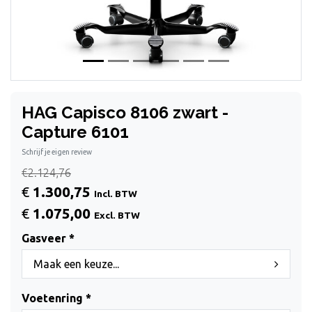
HAG Capisco 8106 zwart -
Capture 6101
Schrijf je eigen review
€2.124,76
€
1.300,75
Incl. BTW
€
1.075,00
Excl. BTW
Gasveer *
Maak een keuze...
Voetenring *