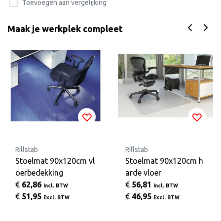
Toevoegen aan vergelijking
Maak je werkplek compleet
Rillstab
Rillstab
Stoelmat 90x120cm vl
Stoelmat 90x120cm h
oerbedekking
arde vloer
€
62,86
€
56,81
Incl. BTW
Incl. BTW
€
51,95
€
46,95
Excl. BTW
Excl. BTW