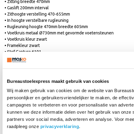
• Zitting breedte 470mm
• Gaslift 200mm interval
• Zithoogte verstelling 470-655mm
• In hoogte verstelbare rugleuning
• Rugleuning hoogte 470mm breedte 605mm
• Voetkruis metaal Ø730mm met gevormde voetensteunen
• Voetkruis kleur zwart
• Framekleur zwart
• Stof Capture 6101
• Samenstelling 85% wol / 5% polyamide
• Extreem sterk, 200.000 martindale
• Wielen voor harde of zachte vloeren
• 10 jaar fabrieksgarantie
Bureaustoelexpress maakt gebruik van cookies
Wij maken gebruik van cookies om de website van Bureaust
persoonlijker en gebruikersvriendelijker te maken, de effectiv
HAG bureaustoel kopen?
campagnes te verbeteren en voor personalisatie van adverte
Overweeg de Capisco
kunnen we deze informatie delen over het gebruik van onze 
partners voor social media, adverteren en analyse. Voor mee
zadelstoel
raadpleeg onze
privacyverklaring
.
De vormgeving van de HAG Capisco is afgeleid van de zithouding