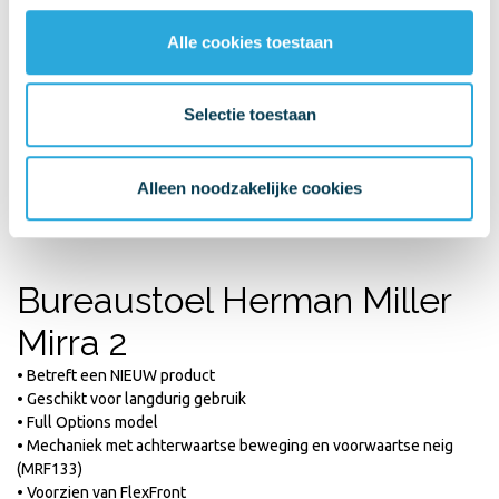
Met meer dan 30 jaar ervaring is een ding zeker, wij hebben heel
veel bureaustoelen gezien, getest en vergeleken. Hieronder de
Alle cookies toestaan
mening van onze specialist.
Selectie toestaan
Design
8
design klassieker
Comfort
8
gegarandeerd perfecte zitcomfort
Alleen noodzakelijke cookies
Gebruik
8
eenvoudige bediening
Kwaliteit
9
12 jaar fabrieksgarantie
Bureaustoel Herman Miller
Mirra 2
• Betreft een NIEUW product
• Geschikt voor langdurig gebruik
• Full Options model
• Mechaniek met achterwaartse beweging en voorwaartse neig
(MRF133)
• Voorzien van FlexFront