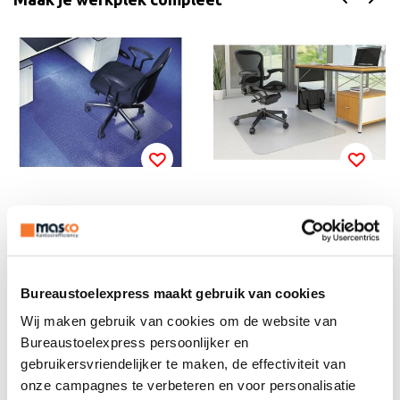
Rillstab
Rillstab
Stoelmat 90x120cm vl
Stoelmat 90x120cm h
oerbedekking
arde vloer
€
62,86
€
56,81
Incl. BTW
Incl. BTW
Bureaustoelexpress maakt gebruik van cookies
€
51,95
€
46,95
Excl. BTW
Excl. BTW
Wij maken gebruik van cookies om de website van
Bureaustoelexpress persoonlijker en
gebruikersvriendelijker te maken, de effectiviteit van
onze campagnes te verbeteren en voor personalisatie
Productomschrijving