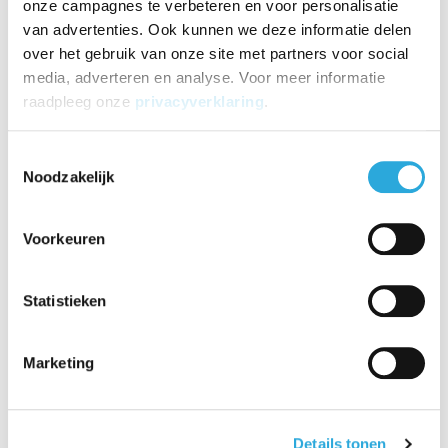
onze campagnes te verbeteren en voor personalisatie
van advertenties. Ook kunnen we deze informatie delen
Aanbieding
Aanbieding
over het gebruik van onze site met partners voor social
media, adverteren en analyse. Voor meer informatie
raadpleeg onze
privacyverklaring
.
Monitorarm M-line Ba
CPU-houder Space
sic Dubbel
Toestemmingsselectie
Noodzakelijk
€204,49
€83,49
€
163,35
€
71,39
Incl. BTW
Incl. BTW
€
135,00
€
59,00
Excl. BTW
Excl. BTW
Voorkeuren
Statistieken
Productomschrijving
Marketing
Hoekbureau PP Design is een duurzame oplossing dat zich
onopvallend laat integreren in elke kantooromgeving. PP Design is
geproduceerd in Duitsland en voldoet aan de hoogste standaard in
afwerking en materialen. Gemaakt van hoogwaardig recyclebaar
Details tonen