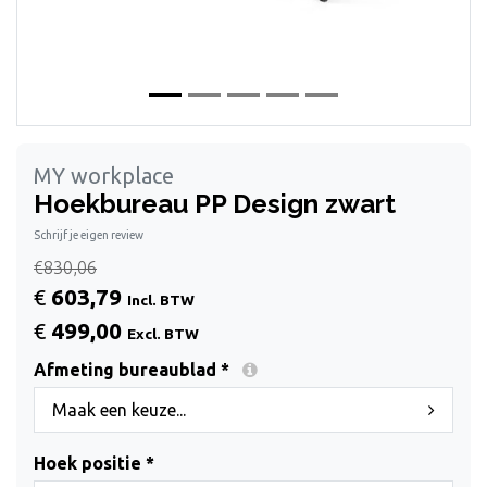
MY workplace
Hoekbureau PP Design zwart
Schrijf je eigen review
€830,06
€
603,79
Incl. BTW
€
499,00
Excl. BTW
Afmeting bureaublad *
Maak een keuze...
Hoek positie *