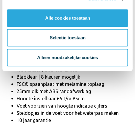
staal en voorzien van duurzame epoxycoating. Leverbaar in 8
stijlvolle bladkleuren op basis van duurzaam FSC® hout.
Alle cookies toestaan
Hoekbureau kopen? Kies PP
Design
Selectie toestaan
Made in Germany
Afmeting 160x160, 180x160 of 200x160cm
Alleen noodzakelijke cookies
Hoekstuk zowel links als rechts te monteren
Framekleur | zwart RAL9005
Bladkleur | 8 kleuren mogelijk
FSC® spaanplaat met melamine toplaag
25mm dik met ABS randafwerking
Hoogte instelbaar 65 t/m 85cm
Voet voorzien van hoogte indicatie cijfers
Steldopjes in de voet voor het waterpas maken
10 jaar garantie