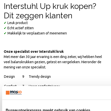
Interstuhl Up kruk kopen?
Dit zeggen klanten
✔
Leuk product
✔
Echt actief zitten
✔
Makkelijk te verplaatsen of meenemen
Onze specialist over Interstuhl kruk
Met meer dan 30 jaar ervaring is een ding zeker, wij hebben heel
veel balanskrukken gezien, getest en vergeleken. Hieronder de
mening van onze specialist.
Design
9
Trendy design
Comfort
7
Hoog comfortniveau
Gebruik
9
Bewegingsvrijheid
Kwaliteit
9
10 jaar fabrieksgarantie
Bureaustoelexpress maakt gebruik van cookies