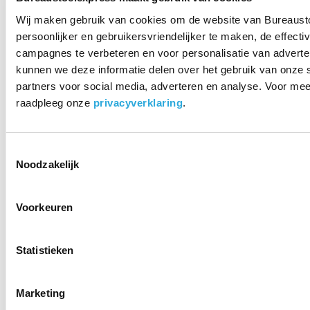
Wij maken gebruik van cookies om de website van Bureaust
Kenmerken Interstuhl Up
persoonlijker en gebruikersvriendelijker te maken, de effectiv
campagnes te verbeteren en voor personalisatie van adverte
kruk
kunnen we deze informatie delen over het gebruik van onze 
partners voor social media, adverteren en analyse. Voor mee
• Ergonomische balanskruk
raadpleeg onze
privacyverklaring
.
• Model UP 100U
• Traploze hoogteverstelling
• Zithoogte 45-63cm
• Diameter zitting 33cm
Toestemmingsselectie
• Zachte foam zitting donkergrijs
Noodzakelijk
• Belastbaar tot 100kg
• Stabiele Anti-slip-voet
• Kleur rood
Voorkeuren
• 10 jaar fabrieksgarantie
• Gemonteerd geleverd
Statistieken
Filmpje kijken
Marketing