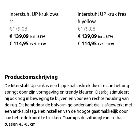
Interstuhl UP kruk zwa
Interstuhl UP kruk fres
rt
h yellow
€179,08
€179,08
€
139,09
€
139,09
Incl. BTW
Incl. BTW
€
114,95
€
114,95
Excl. BTW
Excl. BTW
Productomschrijving
De Interstuhl Up kruk is een hippe balanskruk die direct in het oog
springt door zijn vormgeving en trendy kleuren. Daarbij stimuleert
hij ook nog in beweging te blijven en voor een rechte houding van
de rug. Dit komt door de bolvormige onderkant die is afgewerkt met
een anti-sliplaag. Het instellen van de hoogte gaat makkelijk door
aan het rode koord te trekken. Daarbij is de zithoogte instelbaar
tussen 45-63cm.