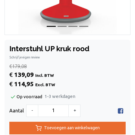
Interstuhl UP kruk rood
Schrijf je eigen review
€179,08
€
139,09
Incl. BTW
€
114,95
Excl. BTW
1-3 werkdagen
Op voorraad
-
+
Aantal
Toevoegen aan winkelwagen