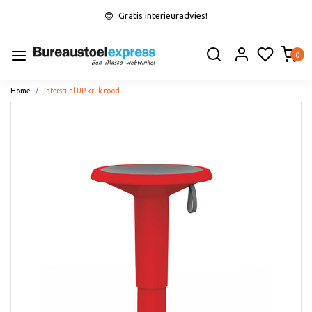
Gratis interieuradvies!
0
Home
Interstuhl UP kruk rood
Vorige
Volge