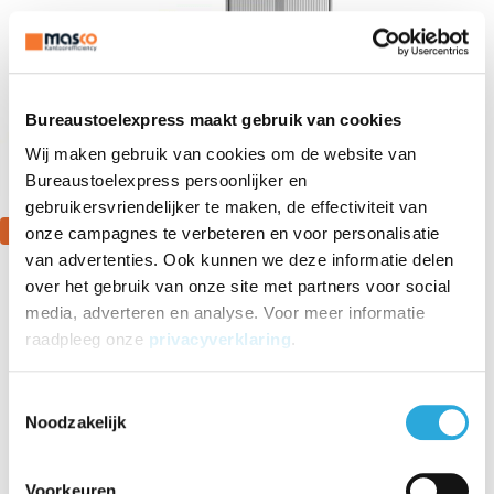
Bureaustoelexpress maakt gebruik van cookies
Wij maken gebruik van cookies om de website van
Bureaustoelexpress persoonlijker en
gebruikersvriendelijker te maken, de effectiviteit van
Aanbieding
onze campagnes te verbeteren en voor personalisatie
van advertenties. Ook kunnen we deze informatie delen
over het gebruik van onze site met partners voor social
media, adverteren en analyse. Voor meer informatie
Roldeurkast MD Design
raadpleeg onze
privacyverklaring
.
€579,59
Toestemmingsselectie
€
465,85
Incl. BTW
Noodzakelijk
€
385,00
Excl. BTW
Voorkeuren