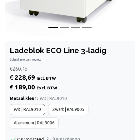
Ladeblok ECO Line 3-ladig
Schrijf je eigen review
€260,15
€
228,69
Incl. BTW
€
189,00
Excl. BTW
Metaal kleur :
Wit | RAL9010
Wit | RAL9010
Zwart | RAL9005
Aluminium | RAL9006
2 - 9 werkdagen
Op voorraad