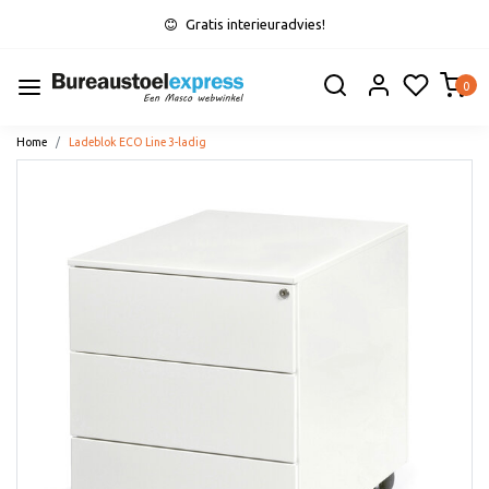
Gratis interieuradvies!
0
Home
Ladeblok ECO Line 3-ladig
Vorige
Volge