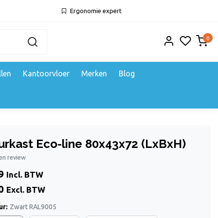
Ergonomie expert
0
llen
Kantoorvloer
Merken
Blog
urkast Eco-line 80x43x72 (LxBxH)
gen review
9
Incl. BTW
0
Excl. BTW
ur:
Zwart RAL9005