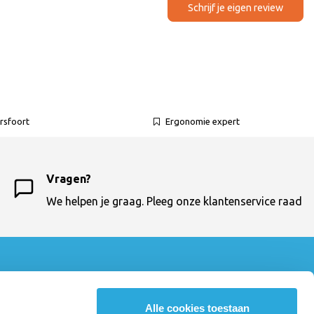
Schrijf je eigen review
rsfoort
Ergonomie expert
Vragen?
We helpen je graag. Pleeg onze klantenservice raad
Contactgegevens
Bureaustoelexpress
Alle cookies toestaan
033 - 460 64 10