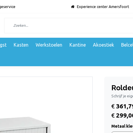
geservice
Experience center Amersfoort
gst
Kasten
Werkstoelen
Kantine
Akoestiek
Belce
Rolde
Schrijf je ei
€
361,7
€
299,0
Metaal kle