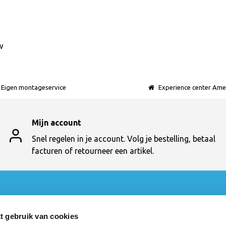
w
Eigen montageservice
Experience center Ame
Mijn account
Snel regelen in je account. Volg je bestelling, betaal
facturen of retourneer een artikel.
t
Categorieën
Bureaustoelen
t gebruik van cookies
en
Bureautafels