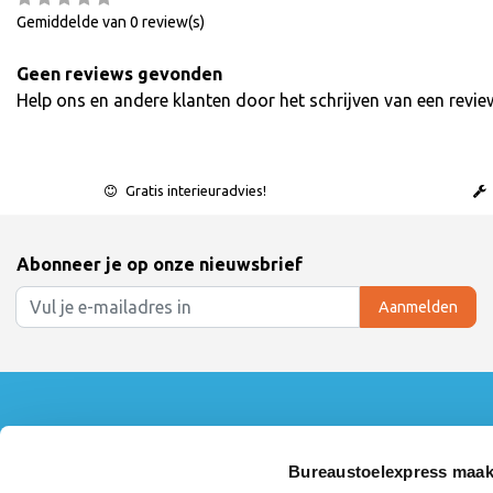
Gemiddelde van 0 review(s)
Geen reviews gevonden
Help ons en andere klanten door het schrijven van een revie
Gratis interieuradvies!
Abonneer je op onze nieuwsbrief
Aanmelden
Klantenservice
Mijn accoun
Contact
Inloggen
Bureaustoelexpress maak
360° Showroom Tour
Mijn bestelling