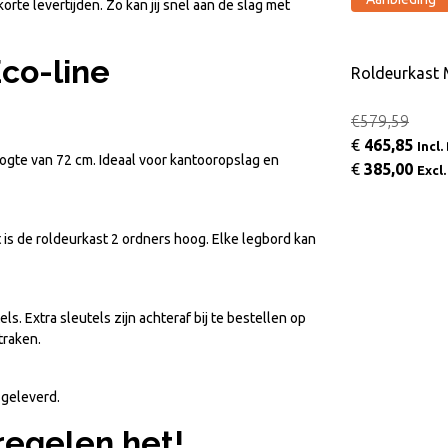
rte levertijden. Zo kan jij snel aan de slag met
co-line
3x120
Roldeurkast Eco-line 120x43x198
Roldeurkast
(LxBxH)
€
543,29
€579,59
Incl. BTW
€
449,00
€
465,85
Excl. BTW
Incl
ogte van 72 cm. Ideaal voor kantooropslag en
€
385,00
Excl
s de roldeurkast 2 ordners hoog. Elke legbord kan
ls. Extra sleutels zijn achteraf bij te bestellen op
traken.
 geleverd.
regelen het!