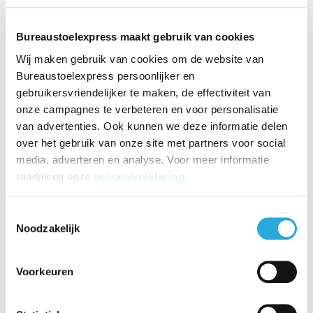
Maandag
08:30 t/m 17:30
Dinsdag
08:30 t/m 17:30
Bureaustoelexpress maakt gebruik van cookies
Woensdag
08:30 t/m 17:30
Wij maken gebruik van cookies om de website van
Donderdag
08:30 t/m 17:30
Bureaustoelexpress persoonlijker en
Vrijdag
08:30 t/m 17:30
gebruikersvriendelijker te maken, de effectiviteit van
Zaterdag
10:00 t/m 16:00
onze campagnes te verbeteren en voor personalisatie
Zondag
Gesloten
van advertenties. Ook kunnen we deze informatie delen
18-7-26
Gesloten
over het gebruik van onze site met partners voor social
25-7-26
Gesloten
media, adverteren en analyse. Voor meer informatie
1-8-26
Gesloten
raadpleeg onze
privacyverklaring
.
Toestemmingsselectie
Noodzakelijk
Voorkeuren