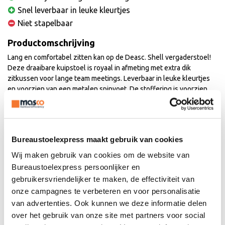
Snel leverbaar in leuke kleurtjes
Niet stapelbaar
Productomschrijving
Lang en comfortabel zitten kan op de Deasc. Shell vergaderstoel!
Deze draaibare kuipstoel is royaal in afmeting met extra dik
zitkussen voor lange team meetings. Leverbaar in leuke kleurtjes
en voorzien van een metalen spinvoet. De stoffering is voorzien
van care & clean. Dat betekend dat vuil eenvoudig is te verwijderen
met een microvezeldoek en koud water.
Waarom kiezen voor
Bureaustoelexpress maakt gebruik van cookies
Wij maken gebruik van cookies om de website van
vergaderstoel Shell?
Bureaustoelexpress persoonlijker en
Met meer dan 30 jaar ervaring is een ding zeker. Wij hebben heel
gebruikersvriendelijker te maken, de effectiviteit van
veel vergaderstoelen gezien, getest en vergeleken. Hieronder de
onze campagnes te verbeteren en voor personalisatie
mening van onze specialist over vergaderstoel Shell.
van advertenties. Ook kunnen we deze informatie delen
over het gebruik van onze site met partners voor social
Gevormde rugleuning:
wat je niet wil is een rechte rug zonder