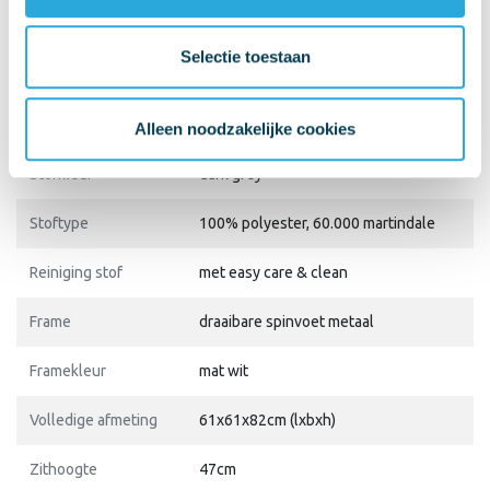
Merk
Deasc.
SKU
Shell
Selectie toestaan
Specificaties
Kuip
van koudschuim gemaakt
Alleen noodzakelijke cookies
Stofkleur
dark grey
Stoftype
100% polyester, 60.000 martindale
Reiniging stof
met easy care & clean
Frame
draaibare spinvoet metaal
Framekleur
mat wit
Volledige afmeting
61x61x82cm (lxbxh)
Zithoogte
47cm