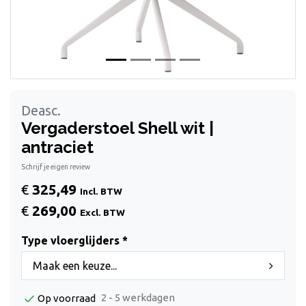
Deasc.
Vergaderstoel Shell wit |
antraciet
Schrijf je eigen review
€
325,49
Incl. BTW
€
269,00
Excl. BTW
Type vloerglijders *
Maak een keuze...
2 - 5 werkdagen
Op voorraad