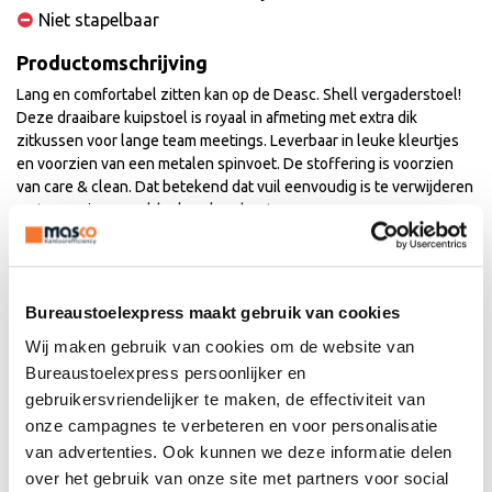
Niet stapelbaar
Productomschrijving
Lang en comfortabel zitten kan op de Deasc. Shell vergaderstoel!
Deze draaibare kuipstoel is royaal in afmeting met extra dik
zitkussen voor lange team meetings. Leverbaar in leuke kleurtjes
en voorzien van een metalen spinvoet. De stoffering is voorzien
van care & clean. Dat betekend dat vuil eenvoudig is te verwijderen
met een microvezeldoek en koud water.
Waarom kiezen voor
Bureaustoelexpress maakt gebruik van cookies
vergaderstoel Shell?
Wij maken gebruik van cookies om de website van
Met meer dan 30 jaar ervaring is een ding zeker. Wij hebben heel
Bureaustoelexpress persoonlijker en
veel vergaderstoelen gezien, getest en vergeleken. Hieronder de
gebruikersvriendelijker te maken, de effectiviteit van
mening van onze specialist over vergaderstoel Shell.
onze campagnes te verbeteren en voor personalisatie
Gevormde rugleuning:
wat je niet wil is een rechte rug zonder
van advertenties. Ook kunnen we deze informatie delen
extra ondersteuning in de onderrug. Ten hoogte van de lede zit
over het gebruik van onze site met partners voor social