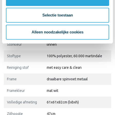
Merk
Deasc.
SKU
Shell
Selectie toestaan
Specificaties
Alleen noodzakelijke cookies
Kuip
van koudschuim gemaakt
Stofkleur
linnen
Stoftype
100% polyester, 60.000 martindale
Reiniging stof
met easy care & clean
Frame
draaibare spinvoet metaal
Framekleur
mat wit
Volledige afmeting
61x61x82cm (lxbxh)
Zithoogte
47cm