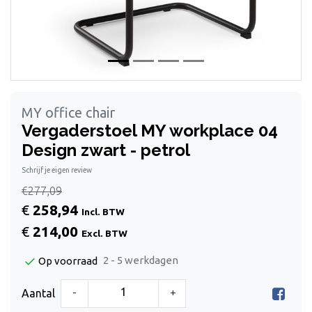
MY office chair
Vergaderstoel MY workplace 04
Design zwart - petrol
Schrijf je eigen review
€277,09
€
258,94
Incl. BTW
€
214,00
Excl. BTW
2 - 5 werkdagen
Op voorraad
-
+
Aantal