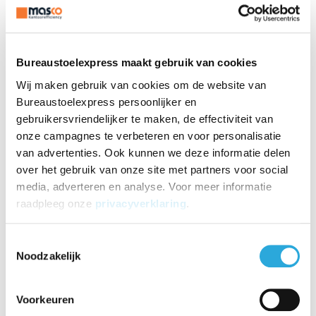
Trendy vilt stoffering
Sterk sledeframe
Armleggers meegestoffeerd voor meer comfort
Bureaustoelexpress maakt gebruik van cookies
Snel leverbaar
Wij maken gebruik van cookies om de website van
Niet stapelbaar
Bureaustoelexpress persoonlijker en
Productomschrijving
gebruikersvriendelijker te maken, de effectiviteit van
onze campagnes te verbeteren en voor personalisatie
Een trendy kantoor maak je met vergaderstoel 04 Design compleet!
van advertenties. Ook kunnen we deze informatie delen
Geleverd in een heerlijk comfortabele kuipzitting en gestoffeerd
met zacht aanvoelde viltstof. Deze is ook nog eens speels
over het gebruik van onze site met partners voor social
gestoffeerd door rondom een bies te plaatsen en horizontale
media, adverteren en analyse. Voor meer informatie
belijning in de stoffering.
raadpleeg onze
privacyverklaring
.
Waarom kiezen voor
Toestemmingsselectie
Noodzakelijk
vergaderstoel 04 Design
zwart?
Voorkeuren