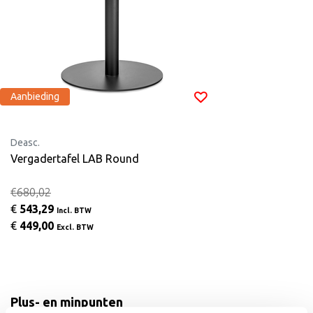
Aanbieding
Deasc.
Vergadertafel LAB Round
€680,02
€
543,29
Incl. BTW
€
449,00
Excl. BTW
Plus- en minpunten