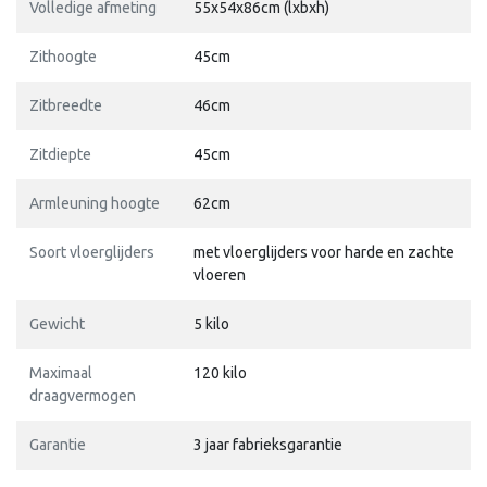
Volledige afmeting
55x54x86cm (lxbxh)
Zithoogte
45cm
Zitbreedte
46cm
Zitdiepte
45cm
Armleuning hoogte
62cm
Soort vloerglijders
met vloerglijders voor harde en zachte
vloeren
Gewicht
5 kilo
Maximaal
120 kilo
draagvermogen
Garantie
3 jaar fabrieksgarantie