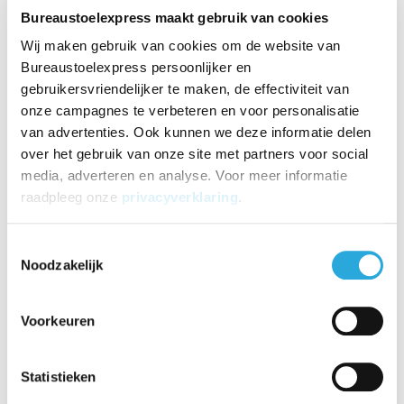
Bureaustoelexpress maakt gebruik van cookies
Productomschrijving
Wij maken gebruik van cookies om de website van
Maak je vergadertafel compleet met vergaderstoel club op
Bureaustoelexpress persoonlijker en
wieltjes. De club staat op een spinvoet onderstel met open
gebruikersvriendelijker te maken, de effectiviteit van
design wielen in kleur van het onderstel gematcht.
Voor de
onze campagnes te verbeteren en voor personalisatie
stoffering is er een trendy stof met grove structuur
van advertenties. Ook kunnen we deze informatie delen
gebruikt. De duotone van beige en crème geeft deze
over het gebruik van onze site met partners voor social
vergaderstoel een chique uiterlijk.
media, adverteren en analyse. Voor meer informatie
De stoffering heeft een easy care en clean formule.
raadpleeg onze
privacyverklaring
.
Hiermee zijn vuil en vlekken makkelijk te verwijderen.
Wat je nodig hebt is een katoenen doek en lauw water.
Toestemmingsselectie
Product informatie
Noodzakelijk
Merk
Deasc.
Voorkeuren
SKU
clubs
Specificaties
Statistieken
Kuip
van koudschuim gemaakt