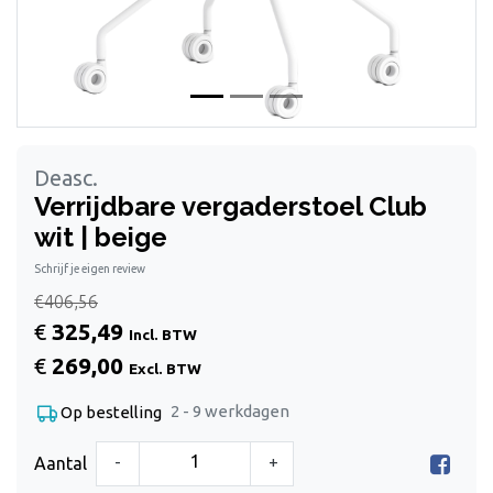
Deasc.
Verrijdbare vergaderstoel Club
wit | beige
Schrijf je eigen review
€406,56
€
325,49
Incl. BTW
€
269,00
Excl. BTW
2 - 9 werkdagen
Op bestelling
-
+
Aantal