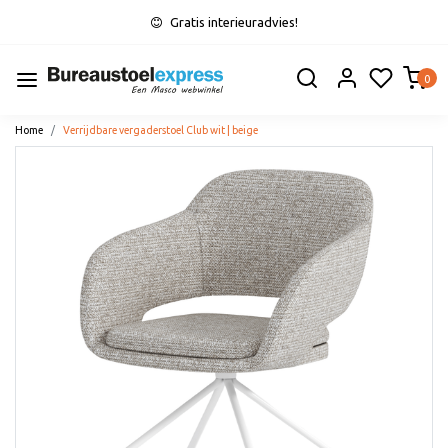
Gratis interieuradvies!
0
Home
Verrijdbare vergaderstoel Club wit | beige
Vorige
Volge