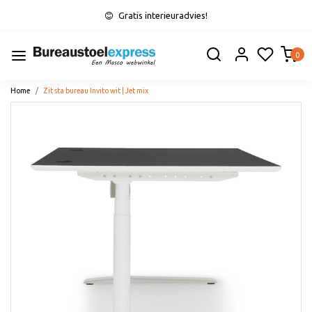
Gratis interieuradvies!
0
Home
Zit sta bureau Invito wit | Jet mix
Vorige
Volge