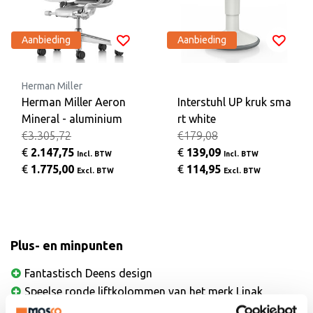
Aanbieding
Aanbieding
Herman Miller
Herman Miller Aeron
Interstuhl UP kruk sma
Mineral - aluminium
rt white
€3.305,72
€179,08
€
2.147,75
€
139,09
Incl. BTW
Incl. BTW
€
1.775,00
€
114,95
Excl. BTW
Excl. BTW
Plus- en minpunten
Fantastisch Deens design
Speelse ronde liftkolommen van het merk Linak
Krastvast tafelblad met Fenix NTM afwerking