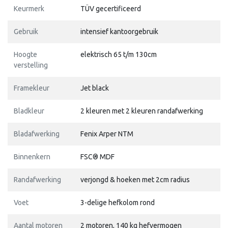
Keurmerk
TÜV gecertificeerd
Gebruik
intensief kantoorgebruik
Hoogte
elektrisch 65 t/m 130cm
verstelling
Framekleur
Jet black
Bladkleur
2 kleuren met 2 kleuren randafwerking
Bladafwerking
Fenix Arper NTM
Binnenkern
FSC® MDF
Randafwerking
verjongd & hoeken met 2cm radius
Voet
3-delige hefkolom rond
Aantal motoren
2 motoren, 140 kg hefvermogen