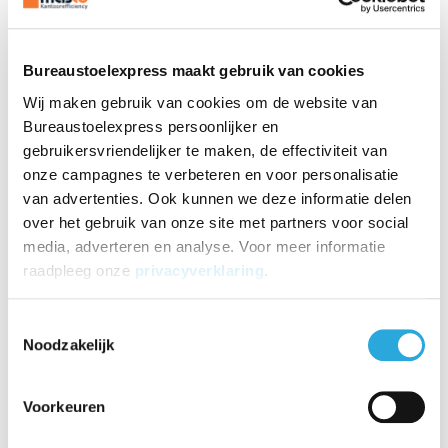
Voorzien van PIEZO bots beveiliging
Al dit moois heeft een prijs
Bureaustoelexpress maakt gebruik van cookies
Productomschrijving
Wij maken gebruik van cookies om de website van
Met Invito kies je voor Deens design en high-end
Bureaustoelexpress persoonlijker en
materialen. Dit zie je in het gebruik van de
gebruikersvriendelijker te maken, de effectiviteit van
ronde hefbomen en MDF tafelblad met Nano Fenix NTM©
onze campagnes te verbeteren en voor personalisatie
toplaag. Dit is een zelf herstellend materiaal, voelt fluweel
van advertenties. Ook kunnen we deze informatie delen
zacht aan en vingerafdrukken zijn niet zichtbaar. Dit
over het gebruik van onze site met partners voor social
maakt van Invito een uitnodigend zit sta bureau
media, adverteren en analyse. Voor meer informatie
voor iedere ruimte. Check de video en je zal overtuigt zijn
raadpleeg onze
privacyverklaring
.
van de eigenschappen.
Toestemmingsselectie
Noodzakelijk
Voorkeuren