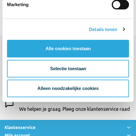
€
308,55
Incl. BTW
Marketing
€
255,00
Excl. BTW
Aanbieding
Toevoegen aan winkelwagen
Details tonen
Alle cookies toestaan
Abonneer je op onze nieuwsbrief
Aanmelden
Selectie toestaan
Mijn account
Snel regelen in je account. Volg je bestelling, betaal
Alleen noodzakelijke cookies
facturen of retourneer een artikel.
Vragen?
We helpen je graag. Pleeg onze klantenservice raad
Klantenservice
Mijn account