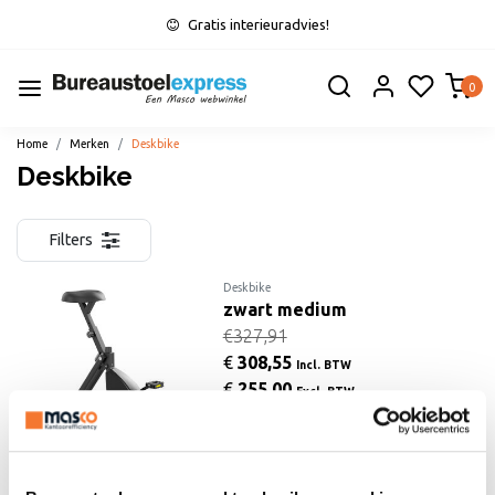
Gratis interieuradvies!
0
Home
Merken
Deskbike
Deskbike
Filters
Deskbike
zwart medium
€327,91
€
308,55
Incl. BTW
€
255,00
Excl. BTW
Aanbieding
Toevoegen aan winkelwagen