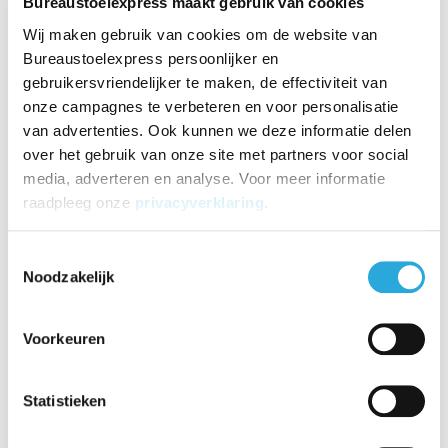
Bureaustoelexpress maakt gebruik van cookies
Deskbike
rood medium
Wij maken gebruik van cookies om de website van
€327,91
Bureaustoelexpress persoonlijker en
€
308,55
Incl. BTW
gebruikersvriendelijker te maken, de effectiviteit van
€
255,00
Excl. BTW
onze campagnes te verbeteren en voor personalisatie
Aanbieding
van advertenties. Ook kunnen we deze informatie delen
Bekijken
over het gebruik van onze site met partners voor social
media, adverteren en analyse. Voor meer informatie
Deskbike
raadpleeg onze
privacyverklaring
.
wit medium
€327,91
Toestemmingsselectie
€
308,55
Incl. BTW
Noodzakelijk
€
255,00
Excl. BTW
Aanbieding
Voorkeuren
Toevoegen aan winkelwagen
Deskbike
Statistieken
wit/wit medium
€327,91