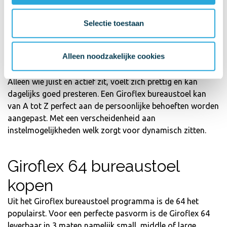
comfortabel aanvoelt. Een perfect gevormde rugleuning
en beproefde twee-zone zitprofiel helpen uiteraard mee
Selectie toestaan
aan het comfort van een Giroflex bureaustoel.
Alleen noodzakelijke cookies
Op basis van jarenlange ervaring is Giroflex zich bewust
van het grote belang van ergonomie op de werkplek.
Alleen wie juist en actief zit, voelt zich prettig en kan
dagelijks goed presteren. Een Giroflex bureaustoel kan
van A tot Z perfect aan de persoonlijke behoeften worden
aangepast. Met een verscheidenheid aan
instelmogelijkheden welk zorgt voor dynamisch zitten.
Giroflex 64 bureaustoel
kopen
Uit het Giroflex bureaustoel programma is de 64 het
populairst. Voor een perfecte pasvorm is de Giroflex 64
leverbaar in 3 maten namelijk small, middle of large.