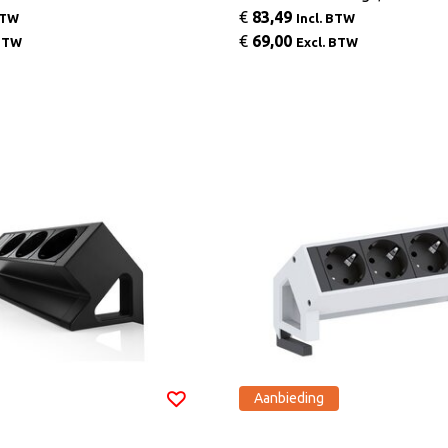
€
83,49
BTW
Incl. BTW
€
69,00
 BTW
Excl. BTW
Aanbieding