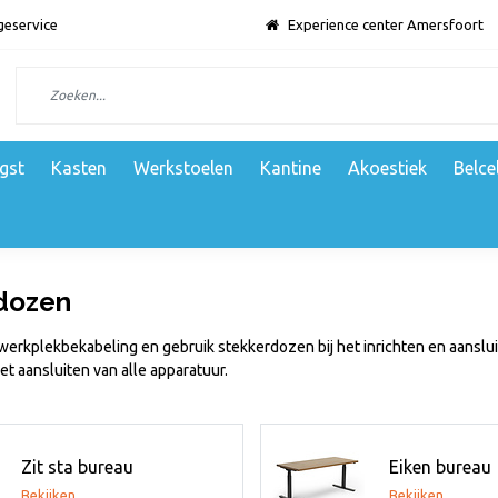
geservice
Experience center Amersfoort
gst
Kasten
Werkstoelen
Kantine
Akoestiek
Belce
dozen
 werkplekbekabeling en gebruik stekkerdozen bij het inrichten en aansl
et aansluiten van alle apparatuur.
Zit sta bureau
Eiken bureau
Bekijken
Bekijken