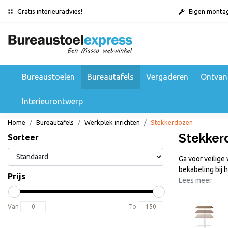
Gratis interieuradvies!
Eigen monta
Bureaustoelen
Bureautafels
Vergaderen
Ontvan
Interieurontwerp
Home
Bureautafels
Werkplek inrichten
Stekkerdozen
Stekker
Sorteer
Ga voor veilige
bekabeling bij h
Prijs
Lees meer.
Van
To
Alle bureautafels
Bekijken