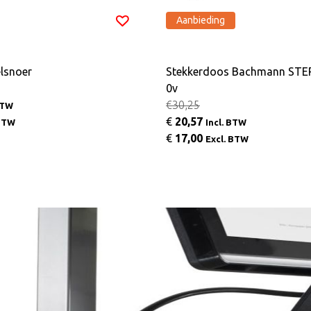
Aanbieding
elsnoer
Stekkerdoos Bachmann STEP
0v
€30,25
BTW
€
20,57
 BTW
Incl. BTW
€
17,00
Excl. BTW