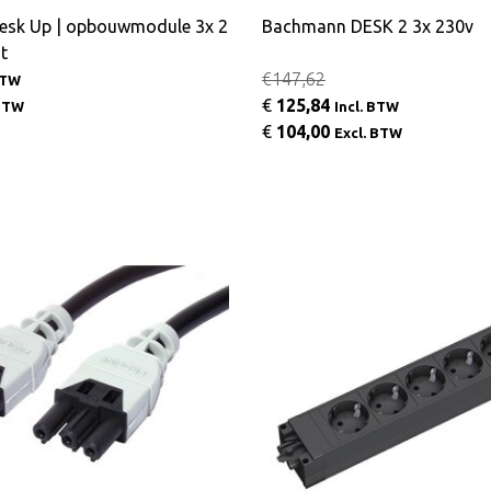
Desk Up | opbouwmodule 3x 2
Bachmann DESK 2 3x 230v
t
€147,62
BTW
€
125,84
 BTW
Incl. BTW
€
104,00
Excl. BTW