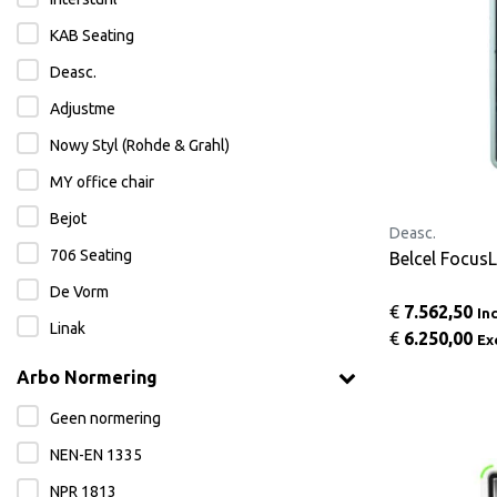
KAB Seating
Deasc.
Adjustme
Nowy Styl (Rohde & Grahl)
MY office chair
Bejot
Deasc.
706 Seating
Belcel Focus
De Vorm
€
7.562,50
In
Linak
€
6.250,00
Ex
Arbo Normering
Geen normering
NEN-EN 1335
NPR 1813