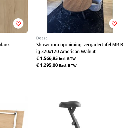
Deasc.
k series XL-plank
Showroom opruiming: vergadertafel MR B
ig 320x120 American Walnut
€
1.566,95
Incl. BTW
€
1.295,00
Excl. BTW