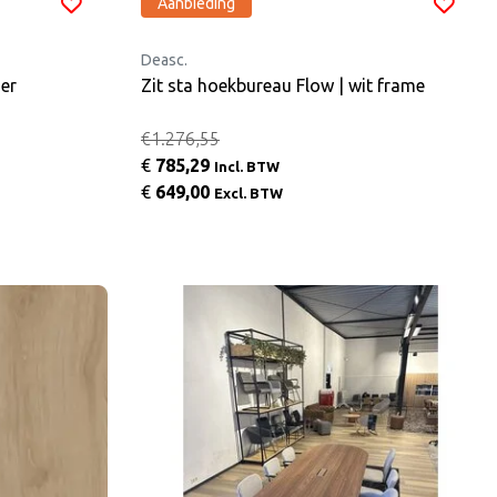
Aanbieding
Deasc.
er
Zit sta hoekbureau Flow | wit frame
€1.276,55
€
785,29
Incl. BTW
€
649,00
Excl. BTW