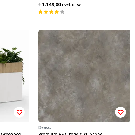
€
1.149,00
Excl. BTW
Deasc.
 Greenbox
Premium PVC tegels XL Stone