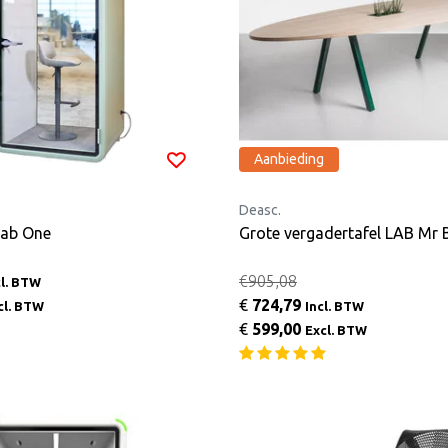
Aanbieding
Deasc.
Lab One
Grote vergadertafel LAB Mr 
€905,08
cl. BTW
€
724,79
cl. BTW
Incl. BTW
€
599,00
Excl. BTW