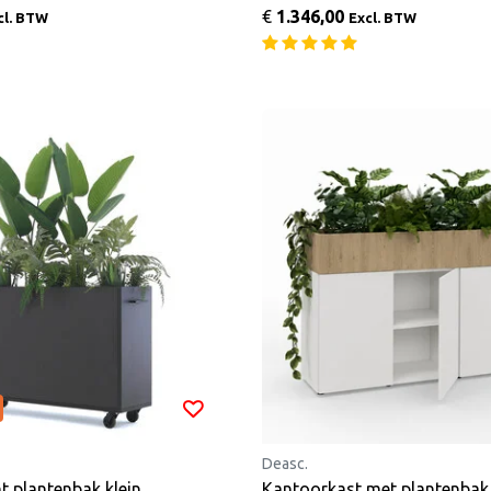
€
1.346,00
cl. BTW
Excl. BTW
Deasc.
t plantenbak klein
Kantoorkast met plantenbak