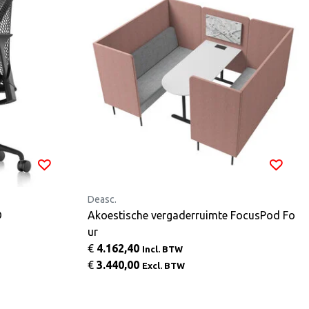
Deasc.
D
Akoestische vergaderruimte FocusPod Fo
ur
€
4.162,40
Incl. BTW
€
3.440,00
Excl. BTW