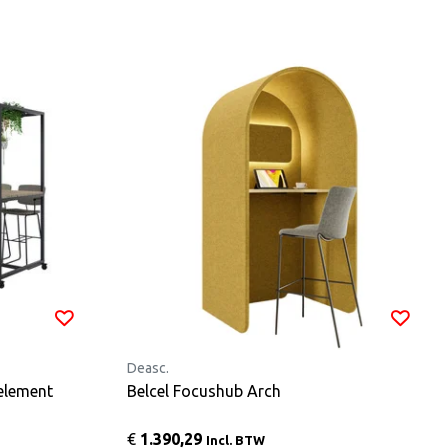
Deasc.
element
Belcel Focushub Arch
€
1.390,29
Incl. BTW