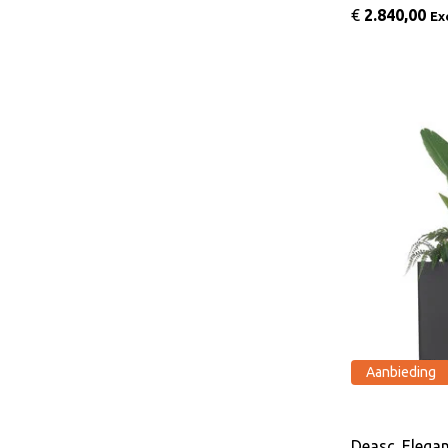
€
2.840,00
Ex
Aanbieding
Deasc. Elegan