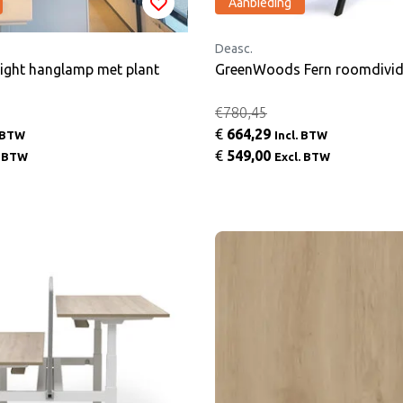
Aanbieding
Deasc.
light hanglamp met plant
GreenWoods Fern roomdivid
€780,45
€
664,29
. BTW
Incl. BTW
€
549,00
. BTW
Excl. BTW