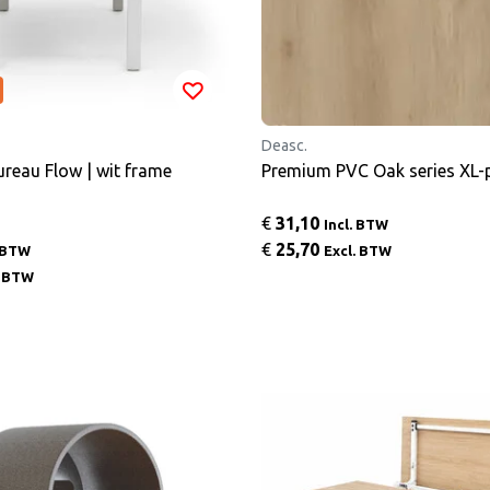
Deasc.
ureau Flow | wit frame
Premium PVC Oa
€
31,10
Incl. BTW
€
25,70
. BTW
Excl. BTW
. BTW