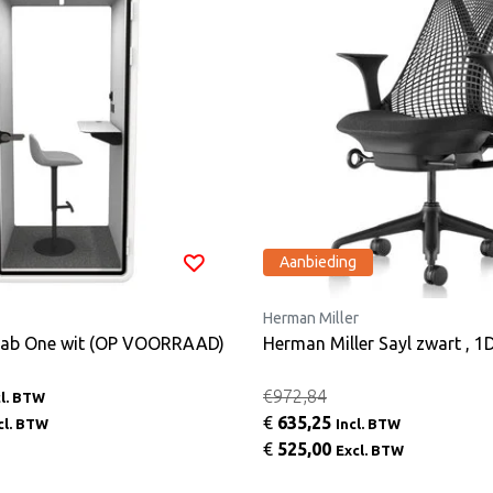
Aanbieding
Herman Miller
sLab One wit (OP VOORRAAD)
Herman Miller Sayl zwart , 1
€972,84
cl. BTW
€
635,25
cl. BTW
Incl. BTW
€
525,00
Excl. BTW