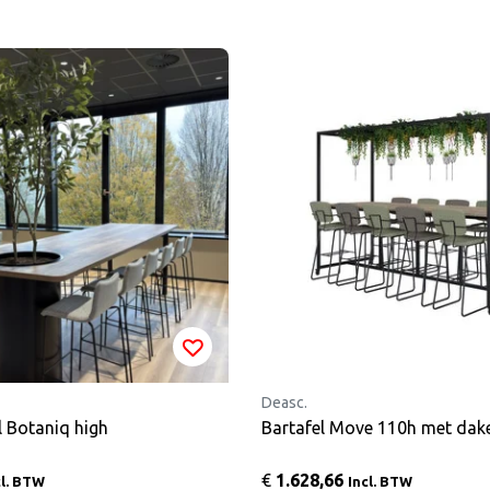
Deasc.
l Botaniq high
Bartafel Move 110h met dak
€
1.628,66
cl. BTW
Incl. BTW