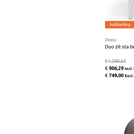
Aanbieding
Deasc.
Duo zit-sta b
€1.288,65
€
906,29
Incl
€
749,00
Excl