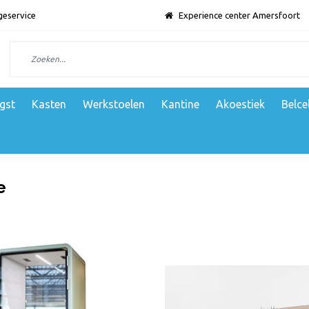
geservice
Experience center Amersfoort
gst
Kasten
Werkstoelen
Kantine
Akoestiek
Belce
e