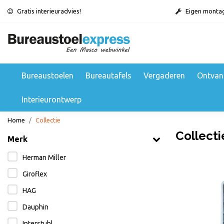
Gratis interieuradvies!
Eigen monta
Bureaustoelen
Bureautafels
Vergaderen
Ontvan
Interieurontwerp
Home
Collectie
Collecti
Merk
Herman Miller
Giroflex
HAG
Dauphin
Interstuhl