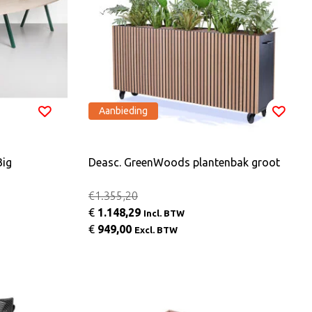
Aanbieding
Big
Deasc. GreenWoods plantenbak groot
€1.355,20
€
1.148,29
Incl. BTW
€
949,00
Excl. BTW