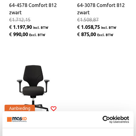
64-4578 Comfort 812
64-3078 Comfort 812
zwart
zwart
€1.712,15
€1.508,87
€
1.197,90
€
1.058,75
Incl. BTW
Incl. BTW
€
990,00
€
875,00
Excl. BTW
Excl. BTW
Aanbieding
Giroflex
64-3078 Comfort 810