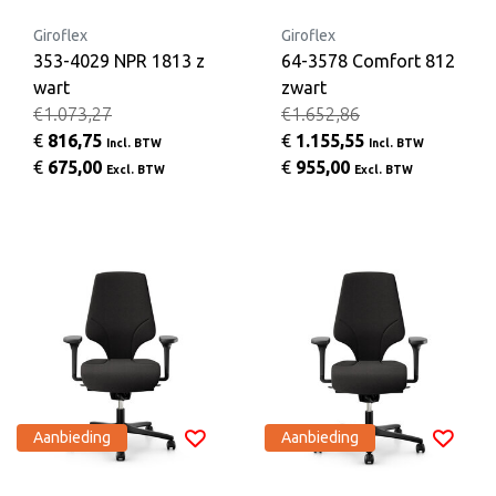
Giroflex
Giroflex
353-4029 NPR 1813 z
64-3578 Comfort 812
wart
zwart
€1.073,27
€1.652,86
€
816,75
€
1.155,55
Incl. BTW
Incl. BTW
€
675,00
€
955,00
Excl. BTW
Excl. BTW
Aanbieding
Aanbieding