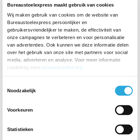
Bureaustoelexpress maakt gebruik van cookies
zwart
€1.508,87
Wij maken gebruik van cookies om de website van
€
1.058,75
Bureaustoelexpress persoonlijker en
Incl. BTW
€
875,00
gebruikersvriendelijker te maken, de effectiviteit van
Excl. BTW
onze campagnes te verbeteren en voor personalisatie
van advertenties. Ook kunnen we deze informatie delen
over het gebruik van onze site met partners voor social
media, adverteren en analyse. Voor meer informatie
Giroflex staat al vele jaren garant voor hoge Zwitserse
raadpleeg onze
privacyverklaring
.
kwaliteit en prefecte pasvorm. Inmiddels zijn er miljoenen
Giroflex bureaustoelen verkocht wereldwijd en behoord
Toestemmingsselectie
het merk tot de absolute top in de kantoorvakhandel.
Noodzakelijk
Giroflex bureaustoel
Voorkeuren
Giroflex staat al vele jaren garant voor hoge Zwitserse
kwaliteit en prefecte pasvorm. Inmiddels zijn er miljoenen
Giroflex bureaustoelen verkocht wereldwijd en behoord
Statistieken
het merk tot de absolute top in de kantoorvakhandel.