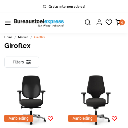
Gratis interieuradvies!
0
Home
Merken
Giroflex
Giroflex
Filters
Aanbieding
Aanbieding