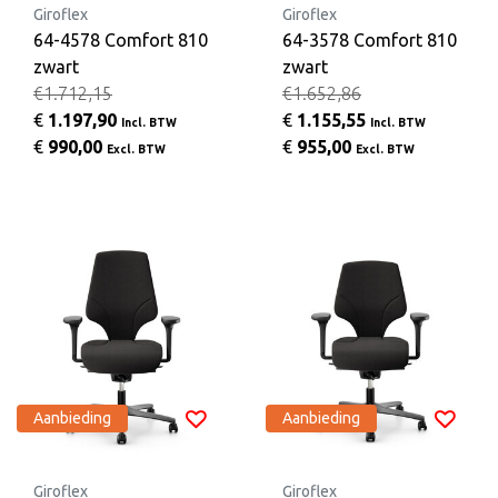
Giroflex
Giroflex
64-4578 Comfort 810
64-3578 Comfort 810
zwart
zwart
€1.712,15
€1.652,86
€
1.197,90
€
1.155,55
Incl. BTW
Incl. BTW
€
990,00
€
955,00
Excl. BTW
Excl. BTW
Aanbieding
Aanbieding
Giroflex
Giroflex